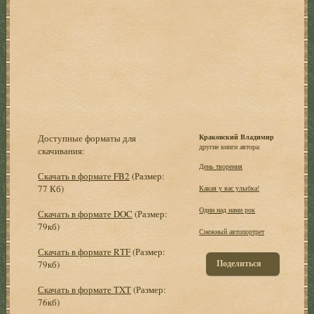
Доступные форматы для
Краковский Владимир
другие книги автора:
скачивания:
День творения
Скачать в формате FB2
(Размер:
77 Кб)
Какая у вас улыбка!
Один над нами рок
Скачать в формате DOC
(Размер:
79кб)
Снежный автопортрет
Скачать в формате RTF
(Размер:
Поделиться
79кб)
Скачать в формате TXT
(Размер:
76кб)