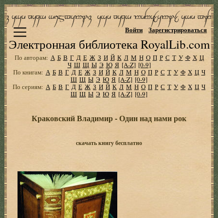
Войти
Зарегистрироваться
Электронная библиотека RoyalLib.com
По авторам:
А
Б
В
Г
Д
Е
Ж
З
И
Й
К
Л
М
Н
О
П
Р
С
Т
У
Ф
Х
Ц
Ч
Ш
Щ
Ы
Э
Ю
Я
[A-Z]
[0-9]
По книгам:
А
Б
В
Г
Д
Е
Ж
З
И
Й
К
Л
М
Н
О
П
Р
С
Т
У
Ф
Х
Ц
Ч
Ш
Щ
Ы
Э
Ю
Я
[A-Z]
[0-9]
По сериям:
А
Б
В
Г
Д
Е
Ж
З
И
Й
К
Л
М
Н
О
П
Р
С
Т
У
Ф
Х
Ц
Ч
Ш
Щ
Ы
Э
Ю
Я
[A-Z]
[0-9]
Краковский Владимир - Один над нами рок
скачать книгу бесплатно