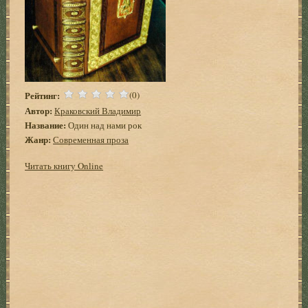
Рейтинг:
(0)
Автор:
Краковский Владимир
Название:
Один над нами рок
Жанр:
Современная проза
Читать книгу Online