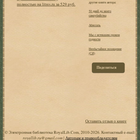
другие книги автора:
полностью на litres.ru за 529 руб.
50 дней до моего
самоубийства
Абиссаль
Мы с истекшим сроком
годности
Необычайное похищение
(СИ)
Поделиться
Оставить отзыв о книге
© Электронная библиотека RoyalLib.Com, 2010-2026. Контактный e-mail:
royallib.ru@gmail.com
|
Авторам и правообладателям