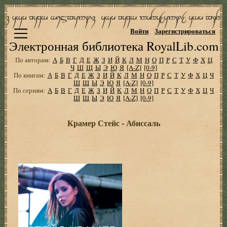
Войти
Зарегистрироваться
Электронная библиотека RoyalLib.com
По авторам:
А
Б
В
Г
Д
Е
Ж
З
И
Й
К
Л
М
Н
О
П
Р
С
Т
У
Ф
Х
Ц
Ч
Ш
Щ
Ы
Э
Ю
Я
[A-Z]
[0-9]
По книгам:
А
Б
В
Г
Д
Е
Ж
З
И
Й
К
Л
М
Н
О
П
Р
С
Т
У
Ф
Х
Ц
Ч
Ш
Щ
Ы
Э
Ю
Я
[A-Z]
[0-9]
По сериям:
А
Б
В
Г
Д
Е
Ж
З
И
Й
К
Л
М
Н
О
П
Р
С
Т
У
Ф
Х
Ц
Ч
Ш
Щ
Ы
Э
Ю
Я
[A-Z]
[0-9]
Крамер Стейс - Абиссаль