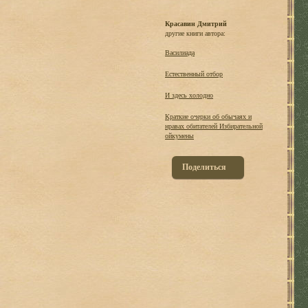
Красавин Дмитрий
другие книги автора:
Василиада
Естественный отбор
И здесь холодно
Краткие очерки об обычаях и
нравах обитателей Избирательной
ойкумены
Поделиться