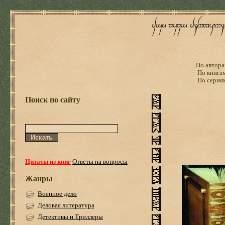
По автора
По книга
По серия
Поиск по сайту
Цитаты из книг
Ответы на вопросы
Жанры
Военное дело
Деловая литература
Детективы и Триллеры