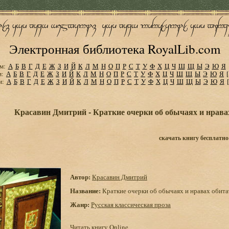
Электронная библиотека RoyalLib.com
м:
А
Б
В
Г
Д
Е
Ж
З
И
Й
К
Л
М
Н
О
П
Р
С
Т
У
Ф
Х
Ц
Ч
Ш
Щ
Ы
Э
Ю
Я
м:
А
Б
В
Г
Д
Е
Ж
З
И
Й
К
Л
М
Н
О
П
Р
С
Т
У
Ф
Х
Ц
Ч
Ш
Щ
Ы
Э
Ю
Я
м:
А
Б
В
Г
Д
Е
Ж
З
И
Й
К
Л
М
Н
О
П
Р
С
Т
У
Ф
Х
Ц
Ч
Ш
Щ
Ы
Э
Ю
Я
Красавин Дмитрий - Краткие очерки об обычаях и нрава
скачать книгу бесплатно
Автор:
Красавин Дмитрий
Название:
Краткие очерки об обычаях и нравах обит
Жанр:
Русская классическая проза
Читать книгу Online