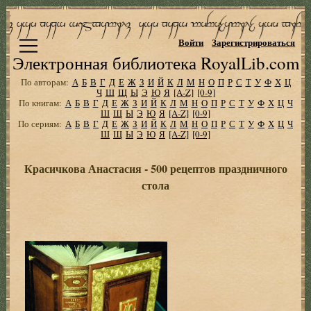
Войти
Зарегистрироваться
Электронная библиотека RoyalLib.com
По авторам:
А
Б
В
Г
Д
Е
Ж
З
И
Й
К
Л
М
Н
О
П
Р
С
Т
У
Ф
Х
Ц
Ч
Ш
Щ
Ы
Э
Ю
Я
[A-Z]
[0-9]
По книгам:
А
Б
В
Г
Д
Е
Ж
З
И
Й
К
Л
М
Н
О
П
Р
С
Т
У
Ф
Х
Ц
Ч
Ш
Щ
Ы
Э
Ю
Я
[A-Z]
[0-9]
По сериям:
А
Б
В
Г
Д
Е
Ж
З
И
Й
К
Л
М
Н
О
П
Р
С
Т
У
Ф
Х
Ц
Ч
Ш
Щ
Ы
Э
Ю
Я
[A-Z]
[0-9]
Красичкова Анастасия - 500 рецептов праздничного
стола