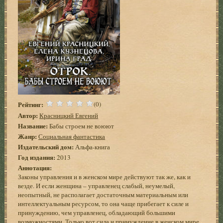
Рейтинг:
(0)
Автор:
Красницкий Евгений
Название:
Бабы строем не воюют
Жанр:
Социальная фантастика
Издательский дом:
Альфа-книга
Год издания:
2013
Аннотация:
Законы управления и в женском мире действуют так же, как и
везде. И если женщина – управленец слабый, неумелый,
неопытный, не располагает достаточным материальным или
интеллектуальным ресурсом, то она чаще прибегает к силе и
принуждению, чем управленец, обладающий большими
возможностями. Только вот сила и принуждение в женском мире