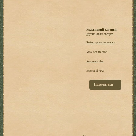
Красницкий Евгений
другие книги автора:
Бабы строем не воюют
Беру все на себя
Бешеный Лис
Ближний круг
Поделиться