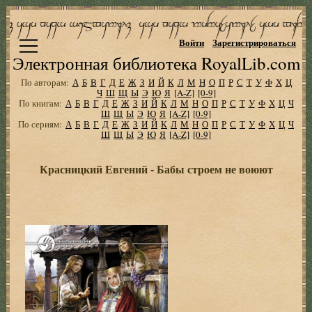
Войти
Зарегистрироваться
Электронная библиотека RoyalLib.com
По авторам:
А
Б
В
Г
Д
Е
Ж
З
И
Й
К
Л
М
Н
О
П
Р
С
Т
У
Ф
Х
Ц
Ч
Ш
Щ
Ы
Э
Ю
Я
[A-Z]
[0-9]
По книгам:
А
Б
В
Г
Д
Е
Ж
З
И
Й
К
Л
М
Н
О
П
Р
С
Т
У
Ф
Х
Ц
Ч
Ш
Щ
Ы
Э
Ю
Я
[A-Z]
[0-9]
По сериям:
А
Б
В
Г
Д
Е
Ж
З
И
Й
К
Л
М
Н
О
П
Р
С
Т
У
Ф
Х
Ц
Ч
Ш
Щ
Ы
Э
Ю
Я
[A-Z]
[0-9]
Красницкий Евгений - Бабы строем не воюют