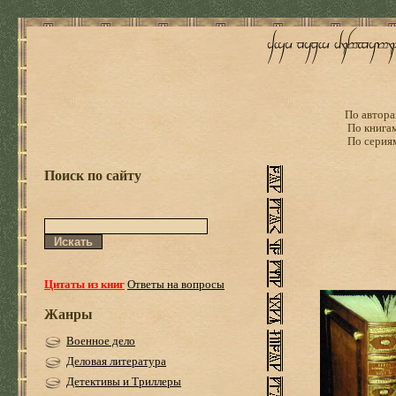
По автора
По книга
По серия
Поиск по сайту
Цитаты из книг
Ответы на вопросы
Жанры
Военное дело
Деловая литература
Детективы и Триллеры