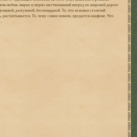
овеколюбия, мирно и мерно шествовавший вперед по широкой дороге
овавой, разгульной, беспощадной. То, что испокон столетий
, растаптывается. То, чему славословили, предается анафеме. Что
..