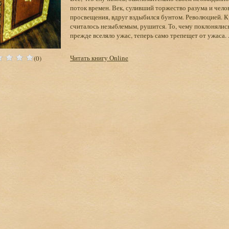
поток времен. Век, суливший торжество разума и чел
просвещения, вдруг вздыбился бунтом. Революцией. Кр
считалось незыблемым, рушится. То, чему поклонялись
прежде вселяло ужас, теперь само трепещет от ужаса. .
Читать книгу Online
(0)