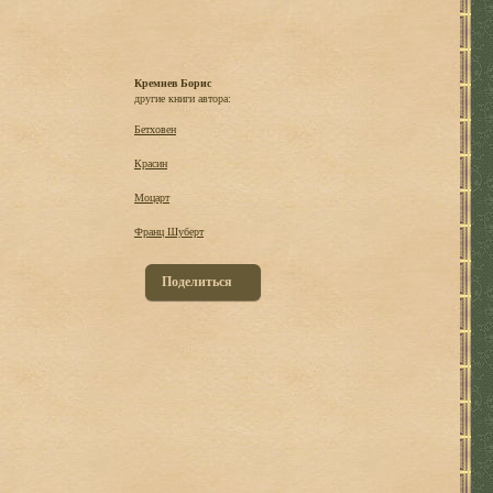
Кремнев Борис
другие книги автора:
Бетховен
Красин
Моцарт
Франц Шуберт
Поделиться