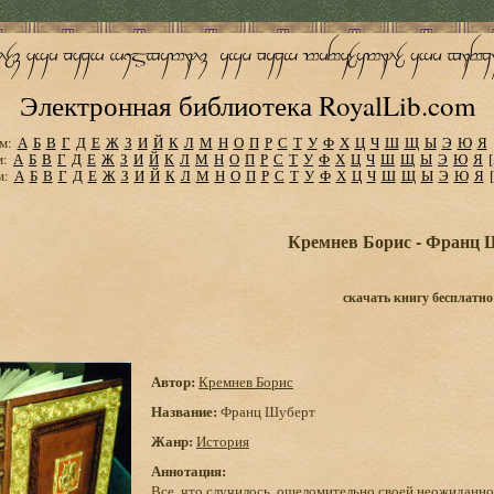
Электронная библиотека RoyalLib.com
м:
А
Б
В
Г
Д
Е
Ж
З
И
Й
К
Л
М
Н
О
П
Р
С
Т
У
Ф
Х
Ц
Ч
Ш
Щ
Ы
Э
Ю
Я
м:
А
Б
В
Г
Д
Е
Ж
З
И
Й
К
Л
М
Н
О
П
Р
С
Т
У
Ф
Х
Ц
Ч
Ш
Щ
Ы
Э
Ю
Я
м:
А
Б
В
Г
Д
Е
Ж
З
И
Й
К
Л
М
Н
О
П
Р
С
Т
У
Ф
Х
Ц
Ч
Ш
Щ
Ы
Э
Ю
Я
Кремнев Борис - Франц 
скачать книгу бесплатно
Автор:
Кремнев Борис
Название:
Франц Шуберт
Жанр:
История
Аннотация:
Все, что случилось, ошеломительно своей неожиданнос