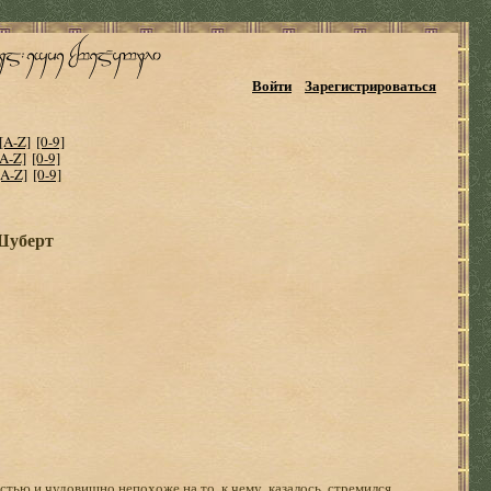
Войти
Зарегистрироваться
[A-Z]
[0-9]
[A-Z]
[0-9]
[A-Z]
[0-9]
Шуберт
тью и чудовищно непохоже на то, к чему, казалось, стремился