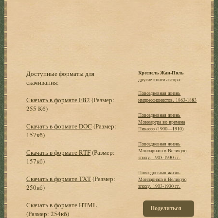
Доступные форматы для
Креспель Жан-Поль
другие книги автора:
скачивания:
Повседневная жизнь
Скачать в формате FB2
(Размер:
импрессионистов. 1863-1883
255 Кб)
Повседневная жизнь
Монмартра во времена
Скачать в формате DOC
(Размер:
Пикассо (1900—1910)
157кб)
Повседневная жизнь
Монпарнаса в Великую
Скачать в формате RTF
(Размер:
эпоху, 1903-1930 гг.
157кб)
Повседневная жизнь
Скачать в формате TXT
(Размер:
Монпарнаса в Великую
эпоху. 1903-1930 гг.
250кб)
Скачать в формате HTML
Поделиться
(Размер: 254кб)