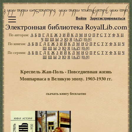
Войти
Зарегистрироваться
Электронная библиотека RoyalLib.com
По авторам:
А
Б
В
Г
Д
Е
Ж
З
И
Й
К
Л
М
Н
О
П
Р
С
Т
У
Ф
Х
Ц
Ч
Ш
Щ
Ы
Э
Ю
Я
[A-Z]
[0-9]
По книгам:
А
Б
В
Г
Д
Е
Ж
З
И
Й
К
Л
М
Н
О
П
Р
С
Т
У
Ф
Х
Ц
Ч
Ш
Щ
Ы
Э
Ю
Я
[A-Z]
[0-9]
По сериям:
А
Б
В
Г
Д
Е
Ж
З
И
Й
К
Л
М
Н
О
П
Р
С
Т
У
Ф
Х
Ц
Ч
Ш
Щ
Ы
Э
Ю
Я
[A-Z]
[0-9]
Креспель Жан-Поль - Повседневная жизнь
Монпарнаса в Великую эпоху. 1903-1930 гг.
скачать книгу бесплатно