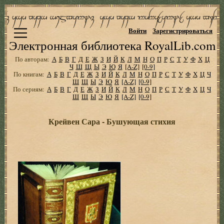
Войти
Зарегистрироваться
Электронная библиотека RoyalLib.com
По авторам:
А
Б
В
Г
Д
Е
Ж
З
И
Й
К
Л
М
Н
О
П
Р
С
Т
У
Ф
Х
Ц
Ч
Ш
Щ
Ы
Э
Ю
Я
[A-Z]
[0-9]
По книгам:
А
Б
В
Г
Д
Е
Ж
З
И
Й
К
Л
М
Н
О
П
Р
С
Т
У
Ф
Х
Ц
Ч
Ш
Щ
Ы
Э
Ю
Я
[A-Z]
[0-9]
По сериям:
А
Б
В
Г
Д
Е
Ж
З
И
Й
К
Л
М
Н
О
П
Р
С
Т
У
Ф
Х
Ц
Ч
Ш
Щ
Ы
Э
Ю
Я
[A-Z]
[0-9]
Крейвен Сара - Бушующая стихия