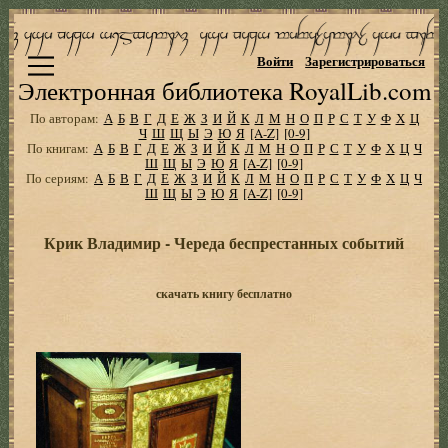
Войти
Зарегистрироваться
Электронная библиотека RoyalLib.com
По авторам:
А
Б
В
Г
Д
Е
Ж
З
И
Й
К
Л
М
Н
О
П
Р
С
Т
У
Ф
Х
Ц
Ч
Ш
Щ
Ы
Э
Ю
Я
[A-Z]
[0-9]
По книгам:
А
Б
В
Г
Д
Е
Ж
З
И
Й
К
Л
М
Н
О
П
Р
С
Т
У
Ф
Х
Ц
Ч
Ш
Щ
Ы
Э
Ю
Я
[A-Z]
[0-9]
По сериям:
А
Б
В
Г
Д
Е
Ж
З
И
Й
К
Л
М
Н
О
П
Р
С
Т
У
Ф
Х
Ц
Ч
Ш
Щ
Ы
Э
Ю
Я
[A-Z]
[0-9]
Крик Владимир - Чеpеда беспpестанных событий
скачать книгу бесплатно