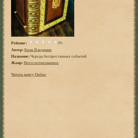
Рейтинг:
(0)
Автор:
Крик Владимир
Название:
Чеpеда беспpестанных событий
Жанр:
Неотсортированное
Читать книгу Online