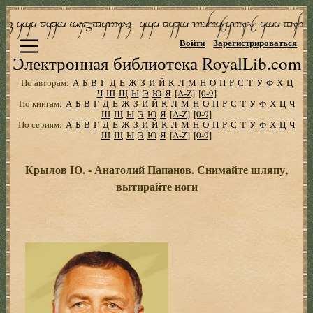
Войти
Зарегистрироваться
Электронная библиотека RoyalLib.com
По авторам:
А
Б
В
Г
Д
Е
Ж
З
И
Й
К
Л
М
Н
О
П
Р
С
Т
У
Ф
Х
Ц
Ч
Ш
Щ
Ы
Э
Ю
Я
[A-Z]
[0-9]
По книгам:
А
Б
В
Г
Д
Е
Ж
З
И
Й
К
Л
М
Н
О
П
Р
С
Т
У
Ф
Х
Ц
Ч
Ш
Щ
Ы
Э
Ю
Я
[A-Z]
[0-9]
По сериям:
А
Б
В
Г
Д
Е
Ж
З
И
Й
К
Л
М
Н
О
П
Р
С
Т
У
Ф
Х
Ц
Ч
Ш
Щ
Ы
Э
Ю
Я
[A-Z]
[0-9]
Крылов Ю. - Анатолий Папанов. Снимайте шляпу,
вытирайте ноги