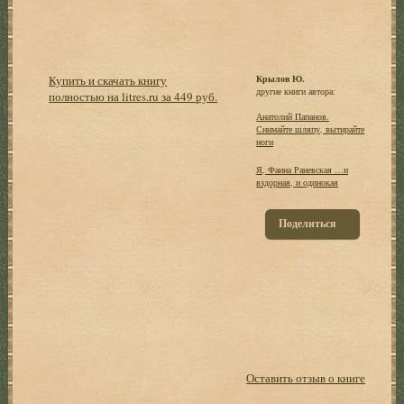
Купить и скачать книгу
Крылов Ю.
другие книги автора:
полностью на litres.ru за 449 руб.
Анатолий Папанов.
Снимайте шляпу, вытирайте
ноги
Я, Фаина Раневская …и
вздорная, и одинокая
Поделиться
Оставить отзыв о книге