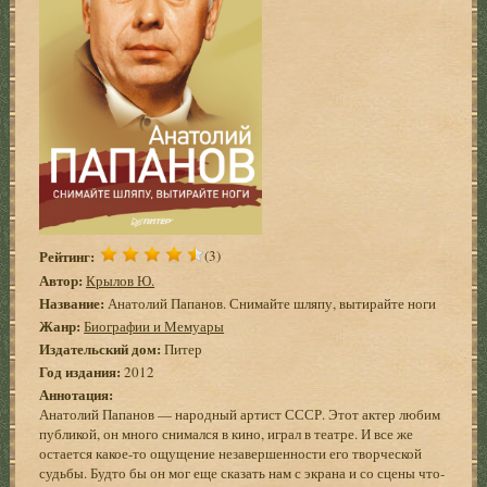
Рейтинг:
(3)
Автор:
Крылов Ю.
Название:
Анатолий Папанов. Снимайте шляпу, вытирайте ноги
Жанр:
Биографии и Мемуары
Издательский дом:
Питер
Год издания:
2012
Аннотация:
Анатолий Папанов — народный артист СССР. Этот актер любим
публикой, он много снимался в кино, играл в театре. И все же
остается какое-то ощущение незавершенности его творческой
судьбы. Будто бы он мог еще сказать нам с экрана и со сцены что-