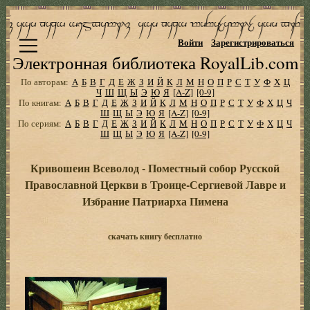
Войти
Зарегистрироваться
Электронная библиотека RoyalLib.com
По авторам:
А
Б
В
Г
Д
Е
Ж
З
И
Й
К
Л
М
Н
О
П
Р
С
Т
У
Ф
Х
Ц
Ч
Ш
Щ
Ы
Э
Ю
Я
[A-Z]
[0-9]
По книгам:
А
Б
В
Г
Д
Е
Ж
З
И
Й
К
Л
М
Н
О
П
Р
С
Т
У
Ф
Х
Ц
Ч
Ш
Щ
Ы
Э
Ю
Я
[A-Z]
[0-9]
По сериям:
А
Б
В
Г
Д
Е
Ж
З
И
Й
К
Л
М
Н
О
П
Р
С
Т
У
Ф
Х
Ц
Ч
Ш
Щ
Ы
Э
Ю
Я
[A-Z]
[0-9]
Кривошеин Всеволод - Поместный собор Русской
Православной Церкви в Троице-Сергиевой Лавре и
Избрание Патриарха Пимена
скачать книгу бесплатно