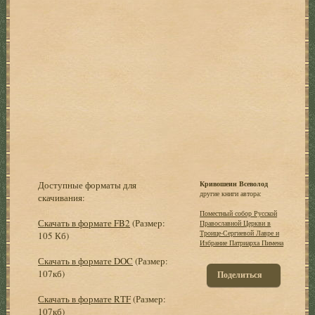
Доступные форматы для
Кривошеин Всеволод
другие книги автора:
скачивания:
Поместный собор Русской
Скачать в формате FB2
(Размер:
Православной Церкви в
Троице-Сергиевой Лавре и
105 Кб)
Избрание Патриарха Пимена
Скачать в формате DOC
(Размер:
107кб)
Поделиться
Скачать в формате RTF
(Размер:
107кб)