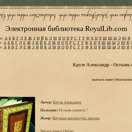
Электронная библиотека RoyalLib.com
м:
А
Б
В
Г
Д
Е
Ж
З
И
Й
К
Л
М
Н
О
П
Р
С
Т
У
Ф
Х
Ц
Ч
Ш
Щ
Ы
Э
Ю
Я
м:
А
Б
В
Г
Д
Е
Ж
З
И
Й
К
Л
М
Н
О
П
Р
С
Т
У
Ф
Х
Ц
Ч
Ш
Щ
Ы
Э
Ю
Я
м:
А
Б
В
Г
Д
Е
Ж
З
И
Й
К
Л
М
Н
О
П
Р
С
Т
У
Ф
Х
Ц
Ч
Ш
Щ
Ы
Э
Ю
Я
Крузе Александр - Остынь 
скачать книгу бесплатно
Автор:
Крузе Александр
Название:
Остынь планета !
Жанр:
Научная литература: прочее
Читать книгу Online