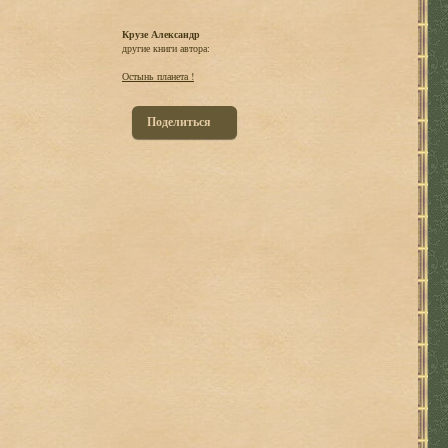
Крузе Александр
другие книги автора:
Остынь планета !
Поделиться