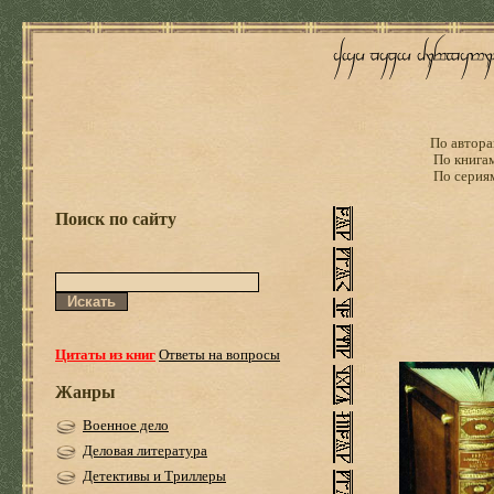
По автора
По книга
По серия
Поиск по сайту
Цитаты из книг
Ответы на вопросы
Жанры
Военное дело
Деловая литература
Детективы и Триллеры