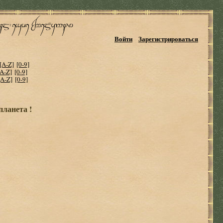
Войти
Зарегистрироваться
[A-Z]
[0-9]
[A-Z]
[0-9]
[A-Z]
[0-9]
планета !