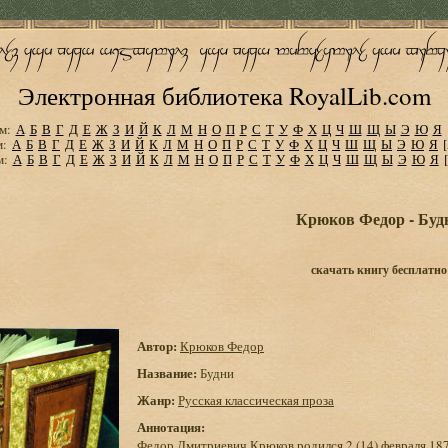
Электронная библиотека RoyalLib.com
м:
А
Б
В
Г
Д
Е
Ж
З
И
Й
К
Л
М
Н
О
П
Р
С
Т
У
Ф
Х
Ц
Ч
Ш
Щ
Ы
Э
Ю
Я
м:
А
Б
В
Г
Д
Е
Ж
З
И
Й
К
Л
М
Н
О
П
Р
С
Т
У
Ф
Х
Ц
Ч
Ш
Щ
Ы
Э
Ю
Я
м:
А
Б
В
Г
Д
Е
Ж
З
И
Й
К
Л
М
Н
О
П
Р
С
Т
У
Ф
Х
Ц
Ч
Ш
Щ
Ы
Э
Ю
Я
Крюков Федор - Буд
скачать книгу бесплатно
Автор:
Крюков Федор
Название:
Будни
Жанр:
Русская классическая проза
Аннотация:
Федор Дмитриевич Крюков родился 2 (14) февраля 187