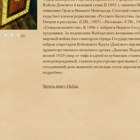
Войска Донского в казацкой семье.В 1892 г. окончил 
гимназиях Орла и Нижнего Новгорода. Статский советн
годы был членом редколлегии «Русского Богатства» (
Очерки и рассказы» (СПб., 1907), «Рассказы» (СПб., 1
«Гомером казачества».В 1906 г. избран в Первую Госу
трудовиков. За подписание Выборгского воззвания от
(0)
мировой войны был санитаром отряда Государственно
избран секретарем Войскового Круга (Донского парлам
правительственного печатного органа «Донские Ведом
весной 1920 умер от тифа в одной из кубанских стани
неподтвержденной, схвачен и расстрелян красными.С н
сегодняшний день выявлено несколько сотен паралле
подробнее:
Читать книгу Online