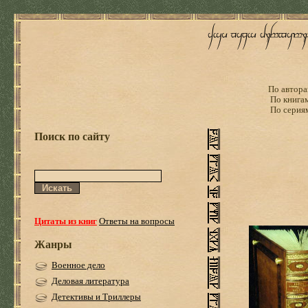
По автора
По книга
По серия
Поиск по сайту
Цитаты из книг
Ответы на вопросы
Жанры
Военное дело
Деловая литература
Детективы и Триллеры