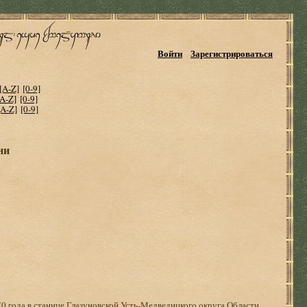
Войти
Зарегистрироваться
[A-Z]
[0-9]
[A-Z]
[0-9]
[A-Z]
[0-9]
ни
0 года в станице Глазуновской Усть-Медведицкого округа Области