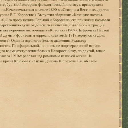
Петербургский историко-филологический институт, преподавал в
ик.Начал печататься в начале 1890-х «Северном Вестнике», долгие
журнал В.Г. Короленко). Выпустил сборники: «Казацкие мотивы.
910).Его прозу ценили Горький и Короленко, его при жизни называли
дарственную думу от донского казачества, был близок к фракции
бывал тюремное заключение в «Крестах» (1909).На фронтах Первой
й Думы и фронтовым корреспондентом.В 1917 вернулся на Дон,
ента). Один из идеологов Белого движения. Редактор
ости». По официальной, но ничем не подтвержденной версии,
ц во время отступления белых к Новороссийску, по другой, также
ачала 1910-х работал над романом о казачьей жизни. На
лей прозы Крюкова с «Тихим Доном» Шолохова. См. об этом