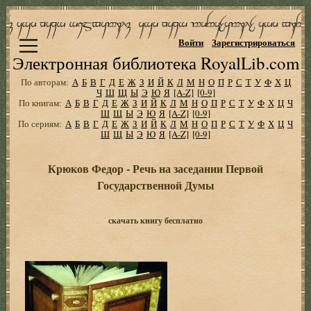
Войти
Зарегистрироваться
Электронная библиотека RoyalLib.com
По авторам:
А
Б
В
Г
Д
Е
Ж
З
И
Й
К
Л
М
Н
О
П
Р
С
Т
У
Ф
Х
Ц
Ч
Ш
Щ
Ы
Э
Ю
Я
[A-Z]
[0-9]
По книгам:
А
Б
В
Г
Д
Е
Ж
З
И
Й
К
Л
М
Н
О
П
Р
С
Т
У
Ф
Х
Ц
Ч
Ш
Щ
Ы
Э
Ю
Я
[A-Z]
[0-9]
По сериям:
А
Б
В
Г
Д
Е
Ж
З
И
Й
К
Л
М
Н
О
П
Р
С
Т
У
Ф
Х
Ц
Ч
Ш
Щ
Ы
Э
Ю
Я
[A-Z]
[0-9]
Крюков Федор - Речь на заседании Первой
Государственной Думы
скачать книгу бесплатно