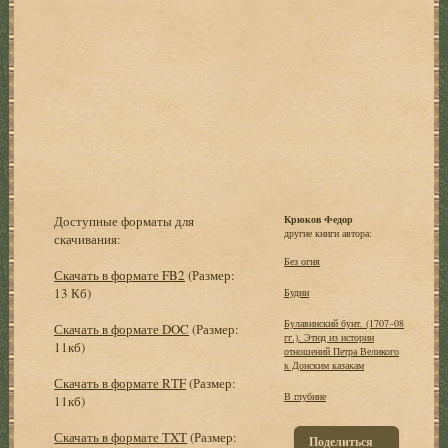
Доступные форматы для
Крюков Федор
другие книги автора:
скачивания:
Без огня
Скачать в формате FB2
(Размер:
13 Кб)
Будни
Булавинский бунт. (1707–08
Скачать в формате DOC
(Размер:
гг.). Этюд из истории
11кб)
отношений Петра Великого
к Донским казакам
Скачать в формате RTF
(Размер:
В глубине
11кб)
Скачать в формате TXT
(Размер:
Поделиться