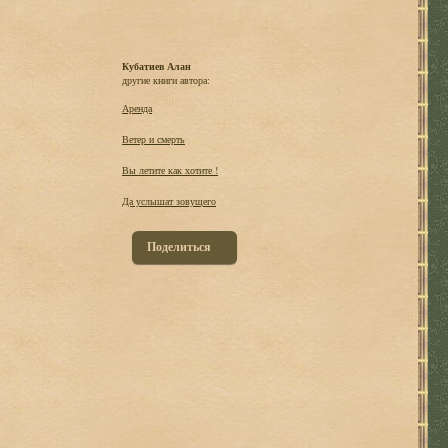
Кубатиев Алан
другие книги автора:
Аренда
Ветер и смерть
Вы летите как хотите !
Да услышат зовущего
Поделиться