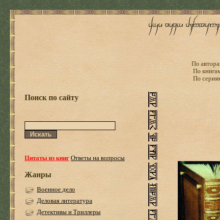
По автора
По книга
По серия
Поиск по сайту
Цитаты из книг
Ответы на вопросы
Жанры
Военное дело
Деловая литература
Детективы и Триллеры