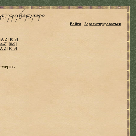
Войти
Зарегистрироваться
[A-Z]
[0-9]
[A-Z]
[0-9]
[A-Z]
[0-9]
 смерть