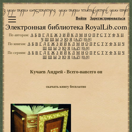
Войти
Зарегистрироваться
Электронная библиотека RoyalLib.com
По авторам:
А
Б
В
Г
Д
Е
Ж
З
И
Й
К
Л
М
Н
О
П
Р
С
Т
У
Ф
Х
Ц
Ч
Ш
Щ
Ы
Э
Ю
Я
[A-Z]
[0-9]
По книгам:
А
Б
В
Г
Д
Е
Ж
З
И
Й
К
Л
М
Н
О
П
Р
С
Т
У
Ф
Х
Ц
Ч
Ш
Щ
Ы
Э
Ю
Я
[A-Z]
[0-9]
По сериям:
А
Б
В
Г
Д
Е
Ж
З
И
Й
К
Л
М
Н
О
П
Р
С
Т
У
Ф
Х
Ц
Ч
Ш
Щ
Ы
Э
Ю
Я
[A-Z]
[0-9]
Кучаев Андрей - Всего-навсего он
скачать книгу бесплатно