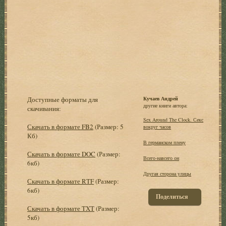
Доступные форматы для
Кучаев Андрей
другие книги автора:
скачивания:
Sex Around The Clock. Секс
Скачать в формате FB2
(Размер: 5
вокруг часов
Кб)
В германском плену
Скачать в формате DOC
(Размер:
Всего-навсего он
6кб)
Другая сторона улицы
Скачать в формате RTF
(Размер:
6кб)
Поделиться
Скачать в формате TXT
(Размер:
5кб)