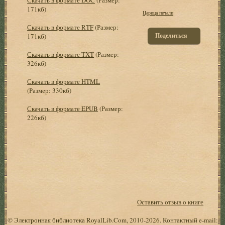
171кб)
Царица печали
Скачать в формате RTF
(Размер:
Поделиться
171кб)
Скачать в формате TXT
(Размер:
326кб)
Скачать в формате HTML
(Размер: 330кб)
Скачать в формате EPUB
(Размер:
226кб)
Оставить отзыв о книге
© Электронная библиотека RoyalLib.Com, 2010-2026. Контактный e-mail: