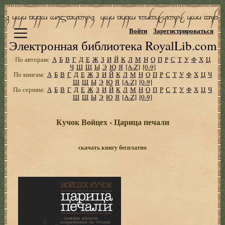
Войти
Зарегистрироваться
Электронная библиотека RoyalLib.com
По авторам:
А
Б
В
Г
Д
Е
Ж
З
И
Й
К
Л
М
Н
О
П
Р
С
Т
У
Ф
Х
Ц
Ч
Ш
Щ
Ы
Э
Ю
Я
[A-Z]
[0-9]
По книгам:
А
Б
В
Г
Д
Е
Ж
З
И
Й
К
Л
М
Н
О
П
Р
С
Т
У
Ф
Х
Ц
Ч
Ш
Щ
Ы
Э
Ю
Я
[A-Z]
[0-9]
По сериям:
А
Б
В
Г
Д
Е
Ж
З
И
Й
К
Л
М
Н
О
П
Р
С
Т
У
Ф
Х
Ц
Ч
Ш
Щ
Ы
Э
Ю
Я
[A-Z]
[0-9]
Кучок Войцех - Царица печали
скачать книгу бесплатно