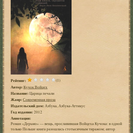
Рейтинг:
(1)
Автор:
Кучок Войцех
Название:
Царица печали
Жанр:
Современная проза
Издательский дом:
Азбука, Азбука-Аттикус
Год издания:
2012
Аннотация:
Роман «Дерьмо» — вещь, прославившая Войцеха Кучока: в одной
только Польше книга разошлась стотысячным тиражом; автор