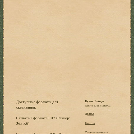
Доступные форматы для
Кучок Войцех
другие книги автора:
скачивания:
Дряньё
Скачать в формате FB2
(Размер:
365 Кб)
Как сон
Телячьи нежности
Скачать в формате DOC
(Размер: