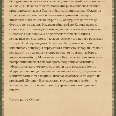
был удостоен престижных литературных премий (в том числе —
«Ника»); снятый по повести польский фильм завоевал главный
приз кинофестиваля в Гдыне и был номинирован на «Оскар», в
Польше его посмотрели полмиллиона зрителей. Реакция
читателей была поистине бурной — от бурного восторга до
бурного негодования. Квазиавтобиографию Кучока нередко
сравнивают с произведениями выдающегося мастера гротеска
Витольда Гомбровича, а ее фантасмагорический финал
перекликается с концовкой классического «страшного рассказа»
Эдгара По «Падение дома Ашеров». За Кучоком прочно
закрепилась репутация виртуозного стилиста, который играючи
переходит от реализма к сюрреализму, от трагедии к фарсу,
шутке и каламбуру.Музыкальность Кучока ярко проявилась и в
построении книги его малой прозы под общим названием
«Фантомистика», которую составили пять рассказов (один,
«Царица печали», дал название настоящей книге), разделенных
миниатюрами-интерлюдиями (каждая озаглавлена по одной из
прелюдий Шопена). Все рассказы, в сущности, о любви — о
любви несчастной и счастливой, утраченной и победившей
смерть.
Читать книгу Online