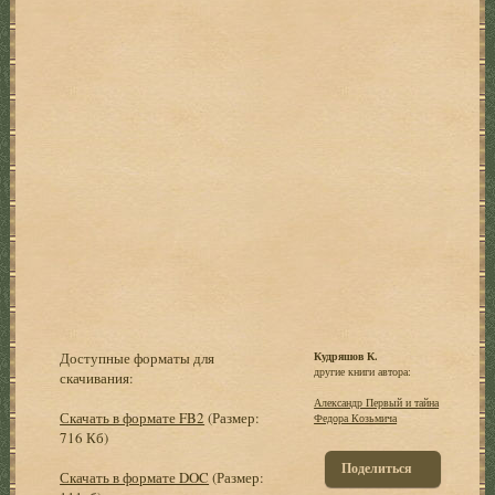
Доступные форматы для
Кудряшов К.
другие книги автора:
скачивания:
Александр Первый и тайна
Скачать в формате FB2
(Размер:
Федора Козьмича
716 Кб)
Поделиться
Скачать в формате DOC
(Размер: