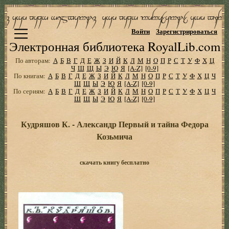
Войти
Зарегистрироваться
Электронная библиотека RoyalLib.com
По авторам:
А
Б
В
Г
Д
Е
Ж
З
И
Й
К
Л
М
Н
О
П
Р
С
Т
У
Ф
Х
Ц
Ч
Ш
Щ
Ы
Э
Ю
Я
[A-Z]
[0-9]
По книгам:
А
Б
В
Г
Д
Е
Ж
З
И
Й
К
Л
М
Н
О
П
Р
С
Т
У
Ф
Х
Ц
Ч
Ш
Щ
Ы
Э
Ю
Я
[A-Z]
[0-9]
По сериям:
А
Б
В
Г
Д
Е
Ж
З
И
Й
К
Л
М
Н
О
П
Р
С
Т
У
Ф
Х
Ц
Ч
Ш
Щ
Ы
Э
Ю
Я
[A-Z]
[0-9]
Кудряшов К. - Александр Первый и тайна Федора
Козьмича
скачать книгу бесплатно