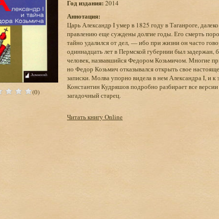
Год издания:
2014
Аннотация:
Царь Александр I умер в 1825 году в Таганроге, далек
правлению еще суждены долгие годы. Его смерть поро
тайно удалился от дел, — ибо при жизни он часто гов
одиннадцать лет в Пермской губернии был задержан, 
человек, назвавшийся Федором Козьмичом. Многие при
но Федор Козьмич отказывался открыть свое настояще
записки. Молва упорно видела в нем Александра I, и 
Константин Кудряшов подробно разбирает все версии э
(0)
загадочный старец.
Читать книгу Online