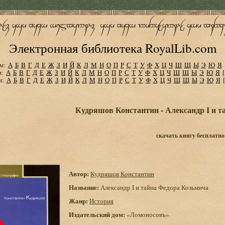
Электронная библиотека RoyalLib.com
м:
А
Б
В
Г
Д
Е
Ж
З
И
Й
К
Л
М
Н
О
П
Р
С
Т
У
Ф
Х
Ц
Ч
Ш
Щ
Ы
Э
Ю
Я
м:
А
Б
В
Г
Д
Е
Ж
З
И
Й
К
Л
М
Н
О
П
Р
С
Т
У
Ф
Х
Ц
Ч
Ш
Щ
Ы
Э
Ю
Я
м:
А
Б
В
Г
Д
Е
Ж
З
И
Й
К
Л
М
Н
О
П
Р
С
Т
У
Ф
Х
Ц
Ч
Ш
Щ
Ы
Э
Ю
Я
Кудряшов Константин - Александр I и т
скачать книгу бесплатно
Автор:
Кудряшов Константин
Название:
Александр I и тайна Федора Козьмича
Жанр:
История
Издательский дом:
«Ломоносовъ»