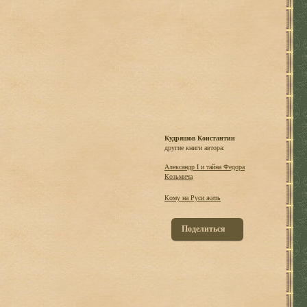
Кудряшов Константин
другие книги автора:
Александр I и тайна Федора
Козьмича
Кому на Руси жить
Поделиться