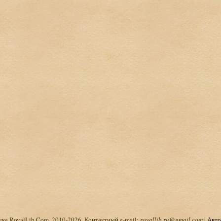
ка RoyalLib.Com, 2010-2026. Контактный e-mail:
royallib.ru@gmail.com
|
Авто