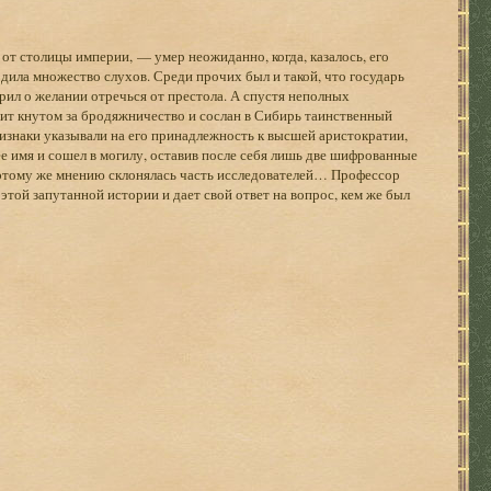
о от столицы империи, — умер неожиданно, когда, казалось, его
дила множество слухов. Среди прочих был и такой, что государь
орил о желании отречься от престола. А спустя неполных
бит кнутом за бродяжничество и сослан в Сибирь таинственный
знаки указывали на его принадлежность к высшей аристократии,
е имя и сошел в могилу, оставив после себя лишь две шифрованные
к этому же мнению склонялась часть исследователей… Профессор
той запутанной истории и дает свой ответ на вопрос, кем же был