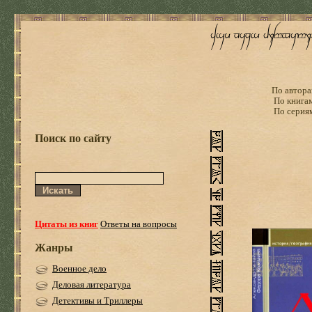
По автора
По книга
По серия
Поиск по сайту
Цитаты из книг
Ответы на вопросы
Жанры
Военное дело
Деловая литература
Детективы и Триллеры