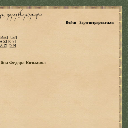
Войти
Зарегистрироваться
[A-Z]
[0-9]
[A-Z]
[0-9]
[A-Z]
[0-9]
айна Федора Козьмича