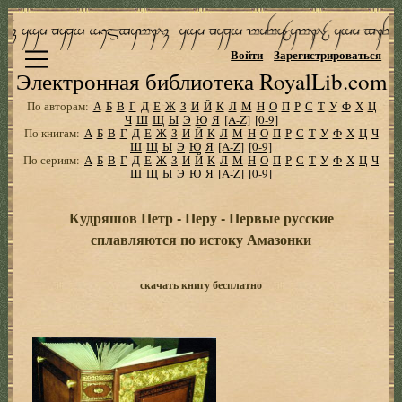
Войти
Зарегистрироваться
Электронная библиотека RoyalLib.com
По авторам:
А
Б
В
Г
Д
Е
Ж
З
И
Й
К
Л
М
Н
О
П
Р
С
Т
У
Ф
Х
Ц
Ч
Ш
Щ
Ы
Э
Ю
Я
[A-Z]
[0-9]
По книгам:
А
Б
В
Г
Д
Е
Ж
З
И
Й
К
Л
М
Н
О
П
Р
С
Т
У
Ф
Х
Ц
Ч
Ш
Щ
Ы
Э
Ю
Я
[A-Z]
[0-9]
По сериям:
А
Б
В
Г
Д
Е
Ж
З
И
Й
К
Л
М
Н
О
П
Р
С
Т
У
Ф
Х
Ц
Ч
Ш
Щ
Ы
Э
Ю
Я
[A-Z]
[0-9]
Кудряшов Петр - Перу - Первые русские
сплавляются по истоку Амазонки
скачать книгу бесплатно