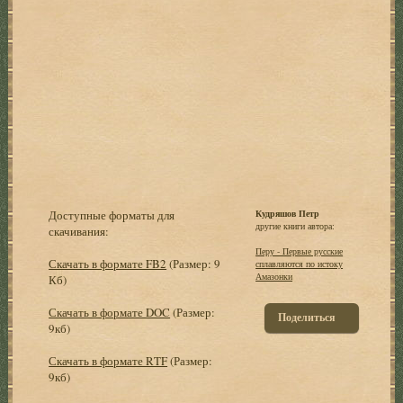
Доступные форматы для
Кудряшов Петр
другие книги автора:
скачивания:
Перу - Первые русские
Скачать в формате FB2
(Размер: 9
сплавляются по истоку
Амазонки
Кб)
Скачать в формате DOC
(Размер:
Поделиться
9кб)
Скачать в формате RTF
(Размер:
9кб)