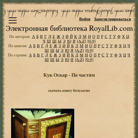
Войти
Зарегистрироваться
Электронная библиотека RoyalLib.com
По авторам:
А
Б
В
Г
Д
Е
Ж
З
И
Й
К
Л
М
Н
О
П
Р
С
Т
У
Ф
Х
Ц
Ч
Ш
Щ
Ы
Э
Ю
Я
[A-Z]
[0-9]
По книгам:
А
Б
В
Г
Д
Е
Ж
З
И
Й
К
Л
М
Н
О
П
Р
С
Т
У
Ф
Х
Ц
Ч
Ш
Щ
Ы
Э
Ю
Я
[A-Z]
[0-9]
По сериям:
А
Б
В
Г
Д
Е
Ж
З
И
Й
К
Л
М
Н
О
П
Р
С
Т
У
Ф
Х
Ц
Ч
Ш
Щ
Ы
Э
Ю
Я
[A-Z]
[0-9]
Кук Оскар - По частям
скачать книгу бесплатно