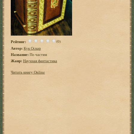
Рейтинг:
(0)
Автор:
Кук Оскар
Название:
По частям
Жанр:
Научная фантастика
Читать книгу Online