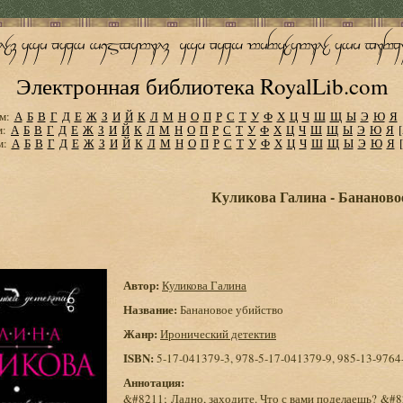
Электронная библиотека RoyalLib.com
м:
А
Б
В
Г
Д
Е
Ж
З
И
Й
К
Л
М
Н
О
П
Р
С
Т
У
Ф
Х
Ц
Ч
Ш
Щ
Ы
Э
Ю
Я
м:
А
Б
В
Г
Д
Е
Ж
З
И
Й
К
Л
М
Н
О
П
Р
С
Т
У
Ф
Х
Ц
Ч
Ш
Щ
Ы
Э
Ю
Я
м:
А
Б
В
Г
Д
Е
Ж
З
И
Й
К
Л
М
Н
О
П
Р
С
Т
У
Ф
Х
Ц
Ч
Ш
Щ
Ы
Э
Ю
Я
Куликова Галина - Бананово
Автор:
Куликова Галина
Название:
Банановое убийство
Жанр:
Иронический детектив
ISBN:
5-17-041379-3, 978-5-17-041379-9, 985-13-9764-
Аннотация:
&#8211; Ладно, заходите. Что с вами поделаешь? &#8