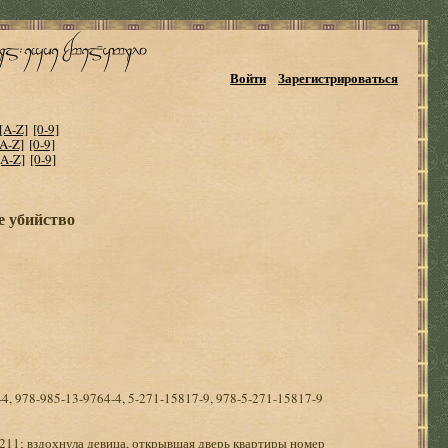
Войти
Зарегистрироваться
[A-Z]
[0-9]
[A-Z]
[0-9]
[A-Z]
[0-9]
е убийство
4, 978-985-13-9764-4, 5-271-15817-9, 978-5-271-15817-9
211; вздохнула девица, открывшая дверь квартиры номер