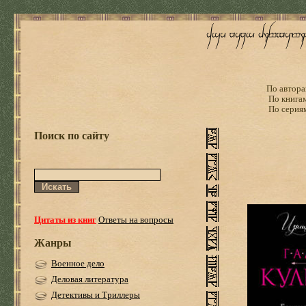
По автора
По книга
По серия
Поиск по сайту
Цитаты из книг
Ответы на вопросы
Жанры
Военное дело
Деловая литература
Детективы и Триллеры