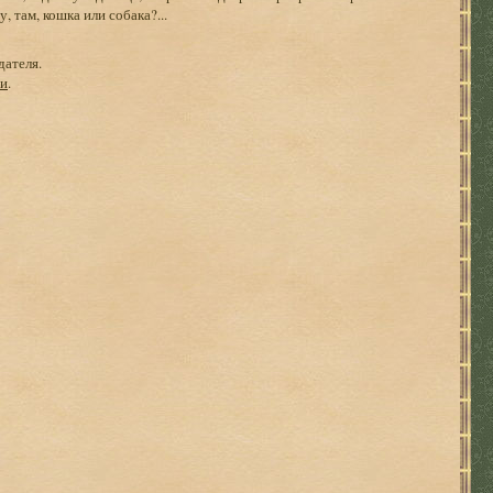
 там, кошка или собака?...
дателя.
ги
.