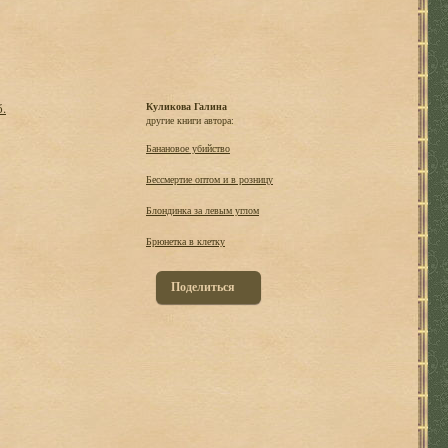
б.
Куликова Галина
другие книги автора:
Банановое убийство
Бессмертие оптом и в розницу
Блондинка за левым углом
Брюнетка в клетку
Поделиться