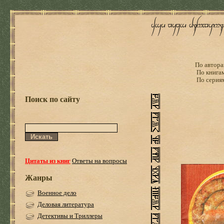
По автора
По книга
По серия
Поиск по сайту
Цитаты из книг
Ответы на вопросы
Жанры
Военное дело
Деловая литература
Детективы и Триллеры