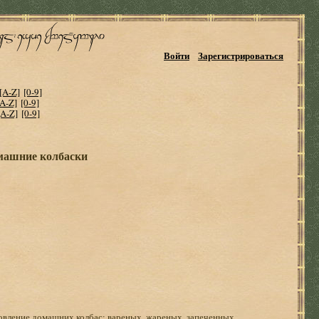
Войти
Зарегистрироваться
[A-Z]
[0-9]
[A-Z]
[0-9]
[A-Z]
[0-9]
омашние колбаски
ление домашних колбас: вареных, жареных, запеченных,