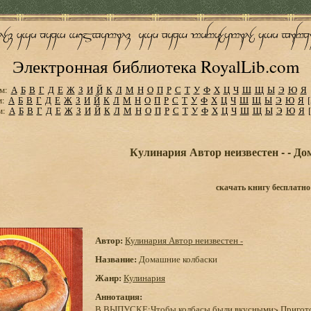
Электронная библиотека RoyalLib.com
м:
А
Б
В
Г
Д
Е
Ж
З
И
Й
К
Л
М
Н
О
П
Р
С
Т
У
Ф
Х
Ц
Ч
Ш
Щ
Ы
Э
Ю
Я
м:
А
Б
В
Г
Д
Е
Ж
З
И
Й
К
Л
М
Н
О
П
Р
С
Т
У
Ф
Х
Ц
Ч
Ш
Щ
Ы
Э
Ю
Я
м:
А
Б
В
Г
Д
Е
Ж
З
И
Й
К
Л
М
Н
О
П
Р
С
Т
У
Ф
Х
Ц
Ч
Ш
Щ
Ы
Э
Ю
Я
Кулинария Автор неизвестен - - Д
скачать книгу бесплатно
Автор:
Кулинария Автор неизвестен -
Название:
Домашние колбаски
Жанр:
Кулинария
Аннотация:
В ВЫПУСКЕ:Чтобы колбасы были вкусными> Приготов