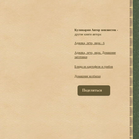
Кулинария Автор неизвестен -
другие книги автора:
Аджика, лечо, икра - 6
Аджика, лечо, икра. Домашние
заготовки
Блюда из картофеля и грибов
Домашние колбаски
Поделиться