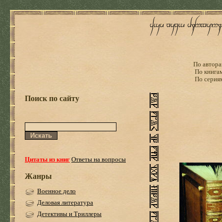
По автора
По книга
По серия
Поиск по сайту
Цитаты из книг
Ответы на вопросы
Жанры
Военное дело
Деловая литература
Детективы и Триллеры