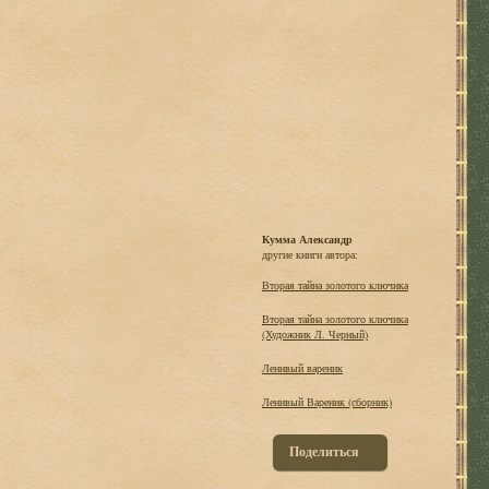
Кумма Александр
другие книги автора:
Вторая тайна золотого ключика
Вторая тайна золотого ключика
(Художник Л. Черный)
Ленивый вареник
Ленивый Вареник (сборник)
Поделиться