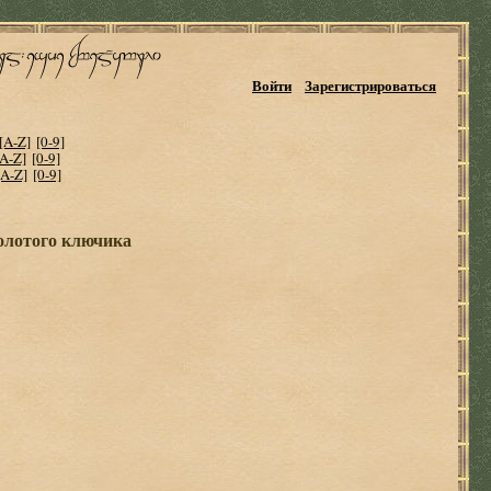
Войти
Зарегистрироваться
[A-Z]
[0-9]
[A-Z]
[0-9]
[A-Z]
[0-9]
олотого ключика