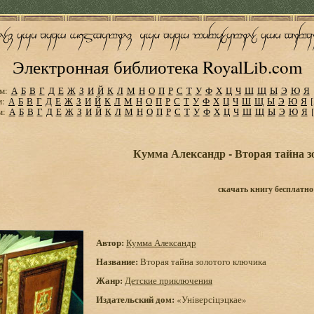
Электронная библиотека RoyalLib.com
м:
А
Б
В
Г
Д
Е
Ж
З
И
Й
К
Л
М
Н
О
П
Р
С
Т
У
Ф
Х
Ц
Ч
Ш
Щ
Ы
Э
Ю
Я
м:
А
Б
В
Г
Д
Е
Ж
З
И
Й
К
Л
М
Н
О
П
Р
С
Т
У
Ф
Х
Ц
Ч
Ш
Щ
Ы
Э
Ю
Я
м:
А
Б
В
Г
Д
Е
Ж
З
И
Й
К
Л
М
Н
О
П
Р
С
Т
У
Ф
Х
Ц
Ч
Ш
Щ
Ы
Э
Ю
Я
Кумма Александр - Вторая тайна з
скачать книгу бесплатно
Автор:
Кумма Александр
Название:
Вторая тайна золотого ключика
Жанр:
Детские приключения
Издательский дом:
«Унiверсiцэцкае»