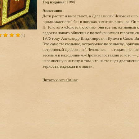
Год издания:
1998
Аннотация:
Дети растут и вырастают, а Деревянный Человечек по и
продолжает свой бег в поисках золотого ключика. Он т
Н. Толстого «Золотой ключик» она все так же манила к
радости нового общения с полюбившимися героями ск
(4)
1975 году Александр Владимирович Кумма и Сакко Вас
Это самостоятельное, остроумное по замыслу, ориги
остроносый Деревянный Человечек — с годами не поста
веселым и находчивым.«Противопоставляя золото — д
несомненную истину о том, что настоящая драгоценно
верность, надежда и отвага».
Читать книгу Online