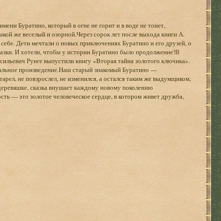
мени Буратино, который в огне не горит и в воде не тонет,
акой же веселый и озорной.Через сорок лет после выхода книги А.
 себе. Дети мечтали о новых приключениях Буратино и его друзей, о
азки. И хотели, чтобы у истории Буратино было продолжение!В
ильевич Рунге выпустили книгу «Вторая тайна золотого ключика».
нальное произведение.Наш старый знакомый Буратино —
рел, не повзрослел, не изменился, а остался таким же выдумщиком,
еревяшке, сказка внушает каждому новому поколению
сть — это золотое человеческое сердце, в котором живет дружба,