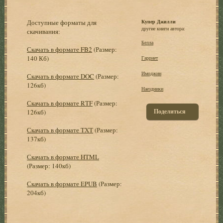
Доступные форматы для
Купер Джилли
другие книги автора:
скачивания:
Белла
Скачать в формате FB2
(Размер:
140 Кб)
Гарриет
Имоджин
Скачать в формате DOC
(Размер:
126кб)
Наездники
Скачать в формате RTF
(Размер:
Поделиться
126кб)
Скачать в формате TXT
(Размер:
137кб)
Скачать в формате HTML
(Размер: 140кб)
Скачать в формате EPUB
(Размер:
204кб)