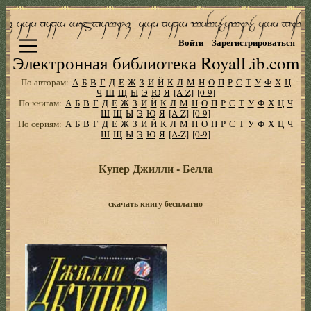
Войти
Зарегистрироваться
Электронная библиотека RoyalLib.com
По авторам:
А
Б
В
Г
Д
Е
Ж
З
И
Й
К
Л
М
Н
О
П
Р
С
Т
У
Ф
Х
Ц
Ч
Ш
Щ
Ы
Э
Ю
Я
[A-Z]
[0-9]
По книгам:
А
Б
В
Г
Д
Е
Ж
З
И
Й
К
Л
М
Н
О
П
Р
С
Т
У
Ф
Х
Ц
Ч
Ш
Щ
Ы
Э
Ю
Я
[A-Z]
[0-9]
По сериям:
А
Б
В
Г
Д
Е
Ж
З
И
Й
К
Л
М
Н
О
П
Р
С
Т
У
Ф
Х
Ц
Ч
Ш
Щ
Ы
Э
Ю
Я
[A-Z]
[0-9]
Купер Джилли - Белла
скачать книгу бесплатно