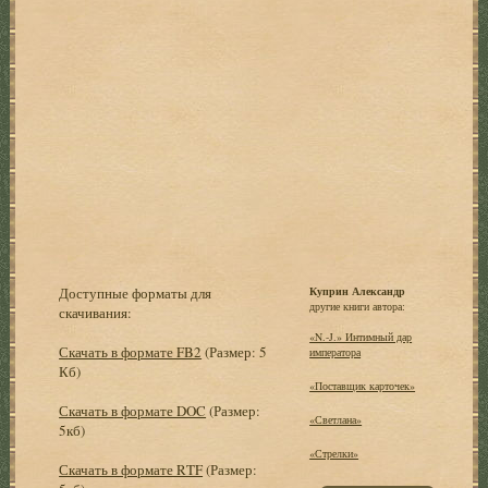
Доступные форматы для
Куприн Александр
другие книги автора:
скачивания:
«N.-J.» Интимный дар
Скачать в формате FB2
(Размер: 5
императора
Кб)
«Поставщик карточек»
Скачать в формате DOC
(Размер:
«Светлана»
5кб)
«Стрелки»
Скачать в формате RTF
(Размер: