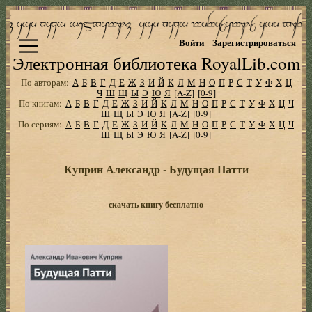
Войти
Зарегистрироваться
Электронная библиотека RoyalLib.com
По авторам:
А
Б
В
Г
Д
Е
Ж
З
И
Й
К
Л
М
Н
О
П
Р
С
Т
У
Ф
Х
Ц
Ч
Ш
Щ
Ы
Э
Ю
Я
[A-Z]
[0-9]
По книгам:
А
Б
В
Г
Д
Е
Ж
З
И
Й
К
Л
М
Н
О
П
Р
С
Т
У
Ф
Х
Ц
Ч
Ш
Щ
Ы
Э
Ю
Я
[A-Z]
[0-9]
По сериям:
А
Б
В
Г
Д
Е
Ж
З
И
Й
К
Л
М
Н
О
П
Р
С
Т
У
Ф
Х
Ц
Ч
Ш
Щ
Ы
Э
Ю
Я
[A-Z]
[0-9]
Куприн Александр - Будущая Патти
скачать книгу бесплатно