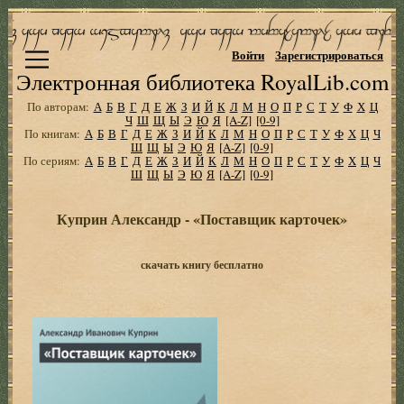
Войти
Зарегистрироваться
Электронная библиотека RoyalLib.com
По авторам:
А
Б
В
Г
Д
Е
Ж
З
И
Й
К
Л
М
Н
О
П
Р
С
Т
У
Ф
Х
Ц
Ч
Ш
Щ
Ы
Э
Ю
Я
[A-Z]
[0-9]
По книгам:
А
Б
В
Г
Д
Е
Ж
З
И
Й
К
Л
М
Н
О
П
Р
С
Т
У
Ф
Х
Ц
Ч
Ш
Щ
Ы
Э
Ю
Я
[A-Z]
[0-9]
По сериям:
А
Б
В
Г
Д
Е
Ж
З
И
Й
К
Л
М
Н
О
П
Р
С
Т
У
Ф
Х
Ц
Ч
Ш
Щ
Ы
Э
Ю
Я
[A-Z]
[0-9]
Куприн Александр - «Поставщик карточек»
скачать книгу бесплатно