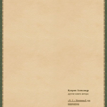
Куприн Александр
другие книги автора:
«N.-J.» Интимный дар
императора