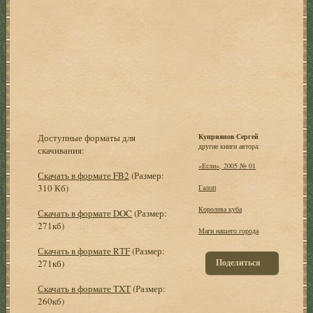
Доступные форматы для
Куприянов Сергей
другие книги автора:
скачивания:
«Если», 2005 № 01
Скачать в формате FB2
(Размер:
310 Кб)
Галоп
Королева куба
Скачать в формате DOC
(Размер:
271кб)
Маги нашего города
Скачать в формате RTF
(Размер:
Поделиться
271кб)
Скачать в формате TXT
(Размер:
260кб)