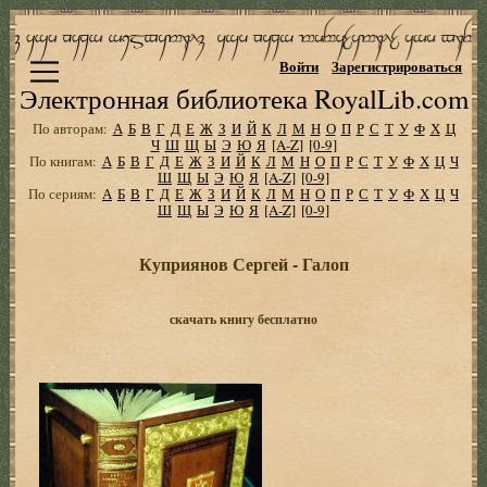
Войти
Зарегистрироваться
Электронная библиотека RoyalLib.com
По авторам:
А
Б
В
Г
Д
Е
Ж
З
И
Й
К
Л
М
Н
О
П
Р
С
Т
У
Ф
Х
Ц
Ч
Ш
Щ
Ы
Э
Ю
Я
[A-Z]
[0-9]
По книгам:
А
Б
В
Г
Д
Е
Ж
З
И
Й
К
Л
М
Н
О
П
Р
С
Т
У
Ф
Х
Ц
Ч
Ш
Щ
Ы
Э
Ю
Я
[A-Z]
[0-9]
По сериям:
А
Б
В
Г
Д
Е
Ж
З
И
Й
К
Л
М
Н
О
П
Р
С
Т
У
Ф
Х
Ц
Ч
Ш
Щ
Ы
Э
Ю
Я
[A-Z]
[0-9]
Куприянов Сергей - Галоп
скачать книгу бесплатно