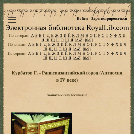
Войти
Зарегистрироваться
Электронная библиотека RoyalLib.com
По авторам:
А
Б
В
Г
Д
Е
Ж
З
И
Й
К
Л
М
Н
О
П
Р
С
Т
У
Ф
Х
Ц
Ч
Ш
Щ
Ы
Э
Ю
Я
[A-Z]
[0-9]
По книгам:
А
Б
В
Г
Д
Е
Ж
З
И
Й
К
Л
М
Н
О
П
Р
С
Т
У
Ф
Х
Ц
Ч
Ш
Щ
Ы
Э
Ю
Я
[A-Z]
[0-9]
По сериям:
А
Б
В
Г
Д
Е
Ж
З
И
Й
К
Л
М
Н
О
П
Р
С
Т
У
Ф
Х
Ц
Ч
Ш
Щ
Ы
Э
Ю
Я
[A-Z]
[0-9]
Курбатов Г. - Ранневизантийский город (Антиохия
в IV веке)
скачать книгу бесплатно