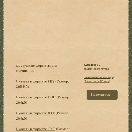
Доступные форматы для
Курбатов Г.
другие книги автора:
скачивания:
Ранневизантийский город
Скачать в формате FB2
(Размер:
(Антиохия в IV веке)
260 Кб)
Поделиться
Скачать в формате DOC
(Размер:
264кб)
Скачать в формате RTF
(Размер:
264кб)
Скачать в формате TXT
(Размер: