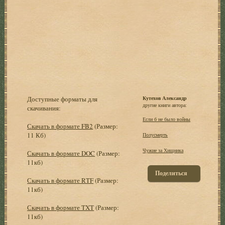
Доступные форматы для
Кутехов Александр
другие книги автора:
скачивания:
Если б не было войны
Скачать в формате FB2
(Размер:
11 Кб)
Полусмерть
Чужие за Хищника
Скачать в формате DOC
(Размер:
11кб)
Поделиться
Скачать в формате RTF
(Размер:
11кб)
Скачать в формате TXT
(Размер:
11кб)