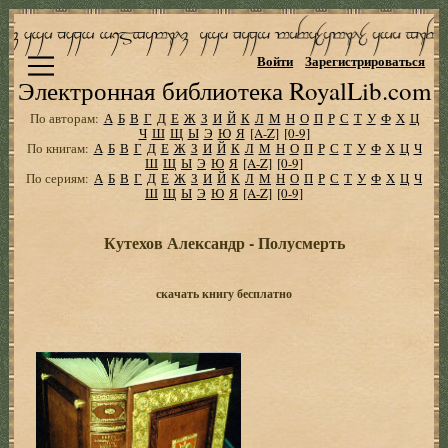
Войти
Зарегистрироваться
Электронная библиотека RoyalLib.com
По авторам:
А
Б
В
Г
Д
Е
Ж
З
И
Й
К
Л
М
Н
О
П
Р
С
Т
У
Ф
Х
Ц
Ч
Ш
Щ
Ы
Э
Ю
Я
[A-Z]
[0-9]
По книгам:
А
Б
В
Г
Д
Е
Ж
З
И
Й
К
Л
М
Н
О
П
Р
С
Т
У
Ф
Х
Ц
Ч
Ш
Щ
Ы
Э
Ю
Я
[A-Z]
[0-9]
По сериям:
А
Б
В
Г
Д
Е
Ж
З
И
Й
К
Л
М
Н
О
П
Р
С
Т
У
Ф
Х
Ц
Ч
Ш
Щ
Ы
Э
Ю
Я
[A-Z]
[0-9]
Кутехов Александр - Полусмерть
скачать книгу бесплатно