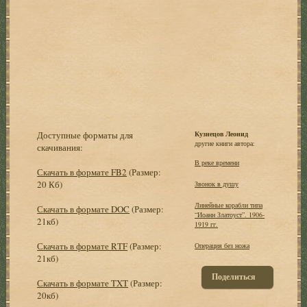
Доступные форматы для
Кузнецов Леонид
другие книги автора:
скачивания:
В реке времени
Скачать в формате FB2
(Размер:
20 Кб)
Звонок в душу
Линейные корабли типа
Скачать в формате DOC
(Размер:
“Иоанн Златоуст”. 1906-
21кб)
1919 гг.
Скачать в формате RTF
(Размер:
Операция без ножа
21кб)
Поделиться
Скачать в формате TXT
(Размер:
20кб)