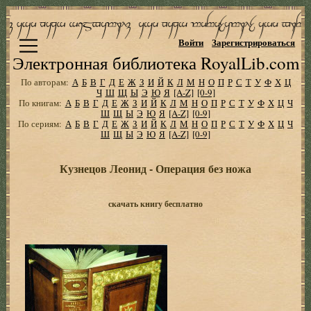
Войти
Зарегистрироваться
Электронная библиотека RoyalLib.com
По авторам:
А
Б
В
Г
Д
Е
Ж
З
И
Й
К
Л
М
Н
О
П
Р
С
Т
У
Ф
Х
Ц
Ч
Ш
Щ
Ы
Э
Ю
Я
[A-Z]
[0-9]
По книгам:
А
Б
В
Г
Д
Е
Ж
З
И
Й
К
Л
М
Н
О
П
Р
С
Т
У
Ф
Х
Ц
Ч
Ш
Щ
Ы
Э
Ю
Я
[A-Z]
[0-9]
По сериям:
А
Б
В
Г
Д
Е
Ж
З
И
Й
К
Л
М
Н
О
П
Р
С
Т
У
Ф
Х
Ц
Ч
Ш
Щ
Ы
Э
Ю
Я
[A-Z]
[0-9]
Кузнецов Леонид - Операция без ножа
скачать книгу бесплатно