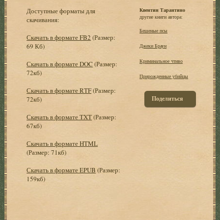
Доступные форматы для
Квентин Тарантино
другие книги автора:
скачивания:
Бешеные псы
Скачать в формате FB2
(Размер:
69 Кб)
Джеки Браун
Криминальное чтиво
Скачать в формате DOC
(Размер:
72кб)
Прирожденные убийцы
Скачать в формате RTF
(Размер:
Поделиться
72кб)
Скачать в формате TXT
(Размер:
67кб)
Скачать в формате HTML
(Размер: 71кб)
Скачать в формате EPUB
(Размер:
159кб)