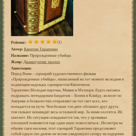
Рейтинг:
(2)
Автор:
Квентин Тарантино
Название:
Прирожденные убийцы
Жанр:
Драматургия: прочее
Аннотация:
Перед Вами – сценарий художественного фильма
«Прирожденные убийцы», написанный на тот момент молодым и
подающим надежды сценаристом Квентином
Тарантино.Молодая парочка, Микки и Мэллори, будто пытаясь
подражать легендарным бандитам – Бонни и Клайду, колесит по
Америке и безжалостно отправляет на тот свет всех, кто
попадается на пути. Чем больше эти двое обожают друг друга,
тем сильнее ненавидят весь остальной мир. За ними охотятся. Их
хватают. Но ситуация складывается так, что у кровавых
плохишей появляется еще один шанс повеселиться...Несмотря на
обилие сцен насилия, этот сценарий Тарантино представляет
собой едкую (но далеко не всеми увиденную) сатиру на издержки