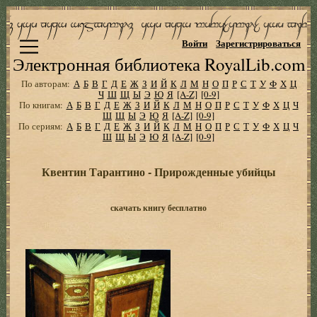
Войти
Зарегистрироваться
Электронная библиотека RoyalLib.com
По авторам:
А
Б
В
Г
Д
Е
Ж
З
И
Й
К
Л
М
Н
О
П
Р
С
Т
У
Ф
Х
Ц
Ч
Ш
Щ
Ы
Э
Ю
Я
[A-Z]
[0-9]
По книгам:
А
Б
В
Г
Д
Е
Ж
З
И
Й
К
Л
М
Н
О
П
Р
С
Т
У
Ф
Х
Ц
Ч
Ш
Щ
Ы
Э
Ю
Я
[A-Z]
[0-9]
По сериям:
А
Б
В
Г
Д
Е
Ж
З
И
Й
К
Л
М
Н
О
П
Р
С
Т
У
Ф
Х
Ц
Ч
Ш
Щ
Ы
Э
Ю
Я
[A-Z]
[0-9]
Квентин Тарантино - Прирожденные убийцы
скачать книгу бесплатно