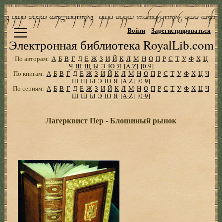
Войти
Зарегистрироваться
Электронная библиотека RoyalLib.com
По авторам:
А
Б
В
Г
Д
Е
Ж
З
И
Й
К
Л
М
Н
О
П
Р
С
Т
У
Ф
Х
Ц
Ч
Ш
Щ
Ы
Э
Ю
Я
[A-Z]
[0-9]
По книгам:
А
Б
В
Г
Д
Е
Ж
З
И
Й
К
Л
М
Н
О
П
Р
С
Т
У
Ф
Х
Ц
Ч
Ш
Щ
Ы
Э
Ю
Я
[A-Z]
[0-9]
По сериям:
А
Б
В
Г
Д
Е
Ж
З
И
Й
К
Л
М
Н
О
П
Р
С
Т
У
Ф
Х
Ц
Ч
Ш
Щ
Ы
Э
Ю
Я
[A-Z]
[0-9]
Лагерквист Пер - Блошиный рынок