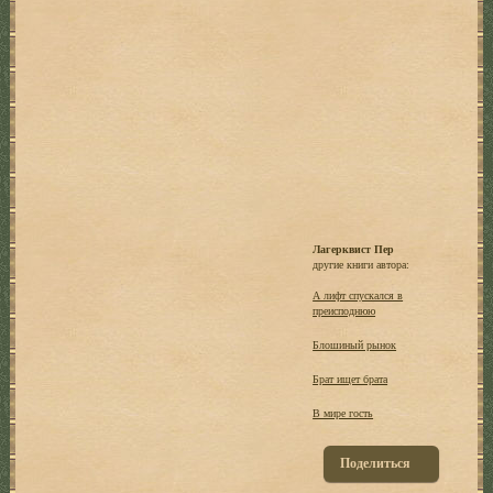
Лагерквист Пер
другие книги автора:
А лифт спускался в
преисподнюю
Блошиный рынок
Брат ищет брата
В мире гость
Поделиться