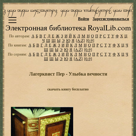
Войти
Зарегистрироваться
Электронная библиотека RoyalLib.com
По авторам:
А
Б
В
Г
Д
Е
Ж
З
И
Й
К
Л
М
Н
О
П
Р
С
Т
У
Ф
Х
Ц
Ч
Ш
Щ
Ы
Э
Ю
Я
[A-Z]
[0-9]
По книгам:
А
Б
В
Г
Д
Е
Ж
З
И
Й
К
Л
М
Н
О
П
Р
С
Т
У
Ф
Х
Ц
Ч
Ш
Щ
Ы
Э
Ю
Я
[A-Z]
[0-9]
По сериям:
А
Б
В
Г
Д
Е
Ж
З
И
Й
К
Л
М
Н
О
П
Р
С
Т
У
Ф
Х
Ц
Ч
Ш
Щ
Ы
Э
Ю
Я
[A-Z]
[0-9]
Лагерквист Пер - Улыбка вечности
скачать книгу бесплатно