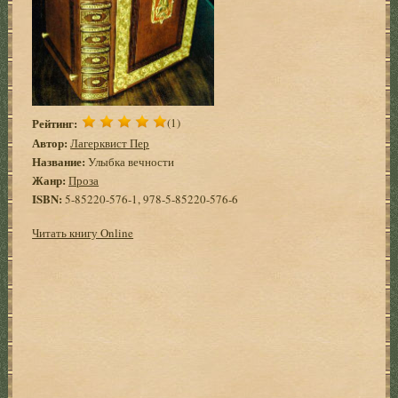
Рейтинг:
(1)
Автор:
Лагерквист Пер
Название:
Улыбка вечности
Жанр:
Проза
ISBN:
5-85220-576-1, 978-5-85220-576-6
Читать книгу Online