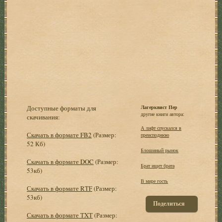
Доступные форматы для
Лагерквист Пер
другие книги автора:
скачивания:
А лифт спускался в
Скачать в формате FB2
(Размер:
преисподнюю
52 Кб)
Блошиный рынок
Скачать в формате DOC
(Размер:
Брат ищет брата
53кб)
В мире гость
Скачать в формате RTF
(Размер:
53кб)
Поделиться
Скачать в формате TXT
(Размер: