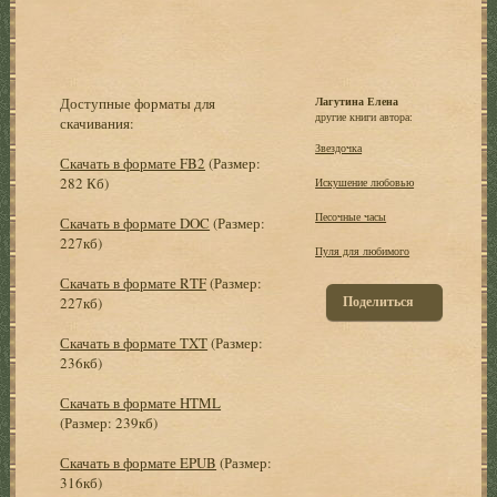
Доступные форматы для
Лагутина Елена
другие книги автора:
скачивания:
Звездочка
Скачать в формате FB2
(Размер:
282 Кб)
Искушение любовью
Песочные часы
Скачать в формате DOC
(Размер:
227кб)
Пуля для любимого
Скачать в формате RTF
(Размер:
Поделиться
227кб)
Скачать в формате TXT
(Размер:
236кб)
Скачать в формате HTML
(Размер: 239кб)
Скачать в формате EPUB
(Размер:
316кб)