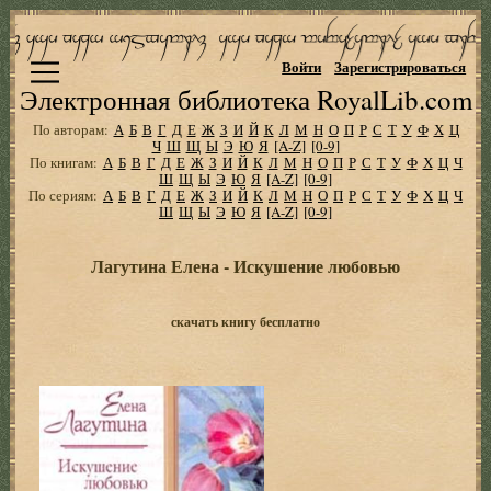
Войти
Зарегистрироваться
Электронная библиотека RoyalLib.com
По авторам:
А
Б
В
Г
Д
Е
Ж
З
И
Й
К
Л
М
Н
О
П
Р
С
Т
У
Ф
Х
Ц
Ч
Ш
Щ
Ы
Э
Ю
Я
[A-Z]
[0-9]
По книгам:
А
Б
В
Г
Д
Е
Ж
З
И
Й
К
Л
М
Н
О
П
Р
С
Т
У
Ф
Х
Ц
Ч
Ш
Щ
Ы
Э
Ю
Я
[A-Z]
[0-9]
По сериям:
А
Б
В
Г
Д
Е
Ж
З
И
Й
К
Л
М
Н
О
П
Р
С
Т
У
Ф
Х
Ц
Ч
Ш
Щ
Ы
Э
Ю
Я
[A-Z]
[0-9]
Лагутина Елена - Искушение любовью
скачать книгу бесплатно