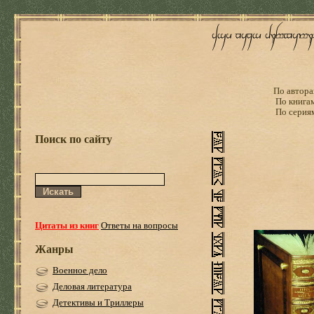
По автора
По книга
По серия
Поиск по сайту
Цитаты из книг
Ответы на вопросы
Жанры
Военное дело
Деловая литература
Детективы и Триллеры