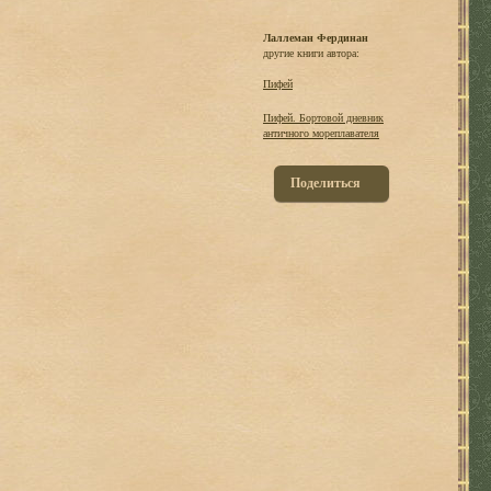
Лаллеман Фердинан
другие книги автора:
Пифей
Пифей. Бортовой дневник
античного мореплавателя
Поделиться