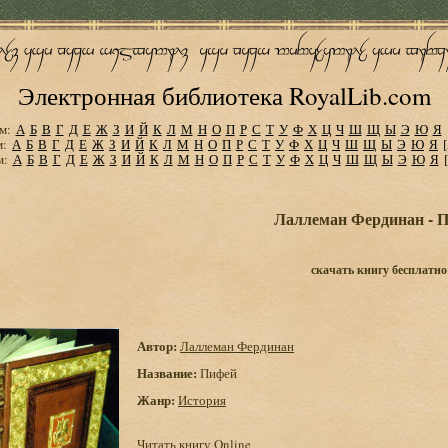
Электронная библиотека RoyalLib.com
м:
А
Б
В
Г
Д
Е
Ж
З
И
Й
К
Л
М
Н
О
П
Р
С
Т
У
Ф
Х
Ц
Ч
Ш
Щ
Ы
Э
Ю
Я
м:
А
Б
В
Г
Д
Е
Ж
З
И
Й
К
Л
М
Н
О
П
Р
С
Т
У
Ф
Х
Ц
Ч
Ш
Щ
Ы
Э
Ю
Я
м:
А
Б
В
Г
Д
Е
Ж
З
И
Й
К
Л
М
Н
О
П
Р
С
Т
У
Ф
Х
Ц
Ч
Ш
Щ
Ы
Э
Ю
Я
Лаллеман Фердинан - 
скачать книгу бесплатно
Автор:
Лаллеман Фердинан
Название:
Пифей
Жанр:
История
Читать книгу Online