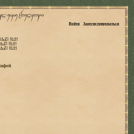
Войти
Зарегистрироваться
[A-Z]
[0-9]
[A-Z]
[0-9]
[A-Z]
[0-9]
Пифей