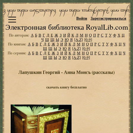
Войти
Зарегистрироваться
Электронная библиотека RoyalLib.com
По авторам:
А
Б
В
Г
Д
Е
Ж
З
И
Й
К
Л
М
Н
О
П
Р
С
Т
У
Ф
Х
Ц
Ч
Ш
Щ
Ы
Э
Ю
Я
[A-Z]
[0-9]
По книгам:
А
Б
В
Г
Д
Е
Ж
З
И
Й
К
Л
М
Н
О
П
Р
С
Т
У
Ф
Х
Ц
Ч
Ш
Щ
Ы
Э
Ю
Я
[A-Z]
[0-9]
По сериям:
А
Б
В
Г
Д
Е
Ж
З
И
Й
К
Л
М
Н
О
П
Р
С
Т
У
Ф
Х
Ц
Ч
Ш
Щ
Ы
Э
Ю
Я
[A-Z]
[0-9]
Лапушкин Георгий - Анна Монсъ (рассказы)
скачать книгу бесплатно