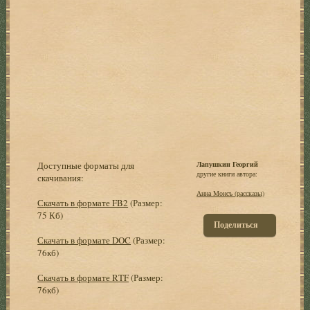
Доступные форматы для
Лапушкин Георгий
другие книги автора:
скачивания:
Анна Монсъ (рассказы)
Скачать в формате FB2
(Размер:
75 Кб)
Поделиться
Скачать в формате DOC
(Размер:
76кб)
Скачать в формате RTF
(Размер:
76кб)