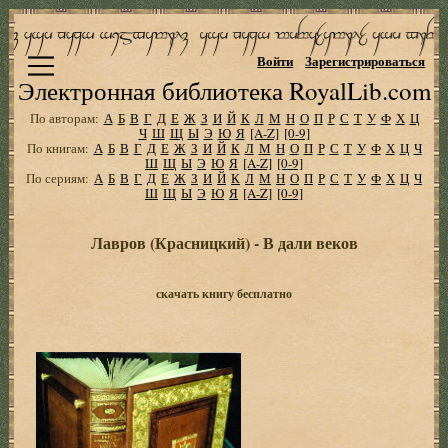
Войти
Зарегистрироваться
Электронная библиотека RoyalLib.com
По авторам:
А
Б
В
Г
Д
Е
Ж
З
И
Й
К
Л
М
Н
О
П
Р
С
Т
У
Ф
Х
Ц
Ч
Ш
Щ
Ы
Э
Ю
Я
[A-Z]
[0-9]
По книгам:
А
Б
В
Г
Д
Е
Ж
З
И
Й
К
Л
М
Н
О
П
Р
С
Т
У
Ф
Х
Ц
Ч
Ш
Щ
Ы
Э
Ю
Я
[A-Z]
[0-9]
По сериям:
А
Б
В
Г
Д
Е
Ж
З
И
Й
К
Л
М
Н
О
П
Р
С
Т
У
Ф
Х
Ц
Ч
Ш
Щ
Ы
Э
Ю
Я
[A-Z]
[0-9]
Лавров (Красницкий) - В дали веков
скачать книгу бесплатно