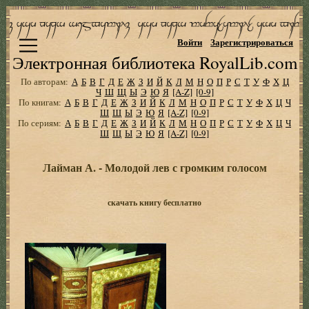
Войти
Зарегистрироваться
Электронная библиотека RoyalLib.com
По авторам:
А
Б
В
Г
Д
Е
Ж
З
И
Й
К
Л
М
Н
О
П
Р
С
Т
У
Ф
Х
Ц
Ч
Ш
Щ
Ы
Э
Ю
Я
[A-Z]
[0-9]
По книгам:
А
Б
В
Г
Д
Е
Ж
З
И
Й
К
Л
М
Н
О
П
Р
С
Т
У
Ф
Х
Ц
Ч
Ш
Щ
Ы
Э
Ю
Я
[A-Z]
[0-9]
По сериям:
А
Б
В
Г
Д
Е
Ж
З
И
Й
К
Л
М
Н
О
П
Р
С
Т
У
Ф
Х
Ц
Ч
Ш
Щ
Ы
Э
Ю
Я
[A-Z]
[0-9]
Лайман А. - Молодой лев с громким голосом
скачать книгу бесплатно