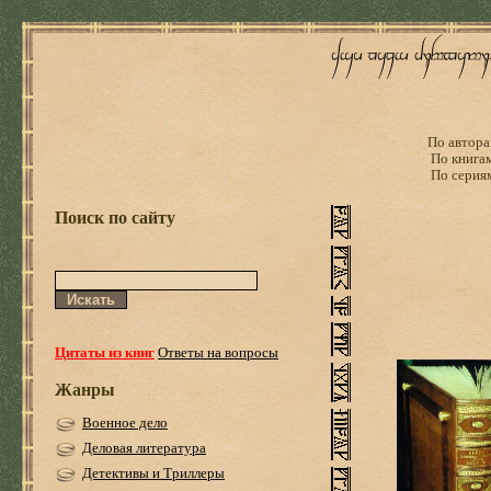
По автора
По книга
По серия
Поиск по сайту
Цитаты из книг
Ответы на вопросы
Жанры
Военное дело
Деловая литература
Детективы и Триллеры