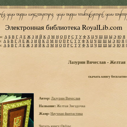
Электронная библиотека RoyalLib.com
м:
А
Б
В
Г
Д
Е
Ж
З
И
Й
К
Л
М
Н
О
П
Р
С
Т
У
Ф
Х
Ц
Ч
Ш
Щ
Ы
Э
Ю
Я
м:
А
Б
В
Г
Д
Е
Ж
З
И
Й
К
Л
М
Н
О
П
Р
С
Т
У
Ф
Х
Ц
Ч
Ш
Щ
Ы
Э
Ю
Я
м:
А
Б
В
Г
Д
Е
Ж
З
И
Й
К
Л
М
Н
О
П
Р
С
Т
У
Ф
Х
Ц
Ч
Ш
Щ
Ы
Э
Ю
Я
Лазурин Вячеслав - Желтая 
скачать книгу бесплатно
Автор:
Лазурин Вячеслав
Название:
Желтая Звездочка
Жанр:
Научная фантастика
Читать книгу Online