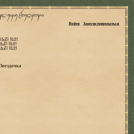
Войти
Зарегистрироваться
[A-Z]
[0-9]
[A-Z]
[0-9]
[A-Z]
[0-9]
Звездочка