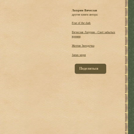
Лазурин Вячеслав
другие книги автора:
Fear of the dark
Вячеслав Лазурин - Свет забытых
времен
Желтая Звездочка
Запах моря
Поделиться