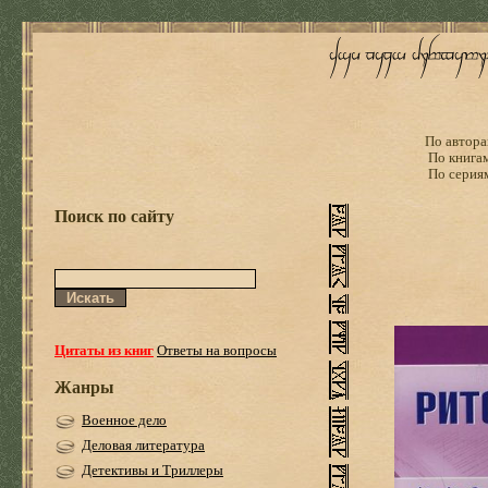
По автора
По книга
По серия
Поиск по сайту
Цитаты из книг
Ответы на вопросы
Жанры
Военное дело
Деловая литература
Детективы и Триллеры