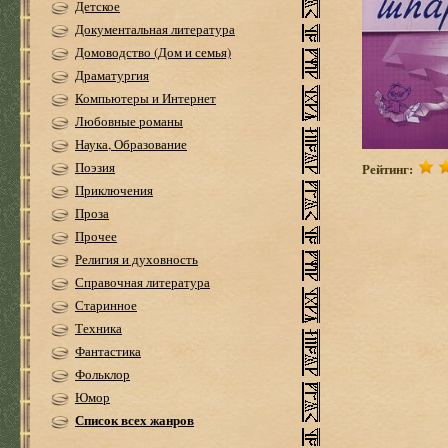
Детское
Документальная литература
Домоводство (Дом и семья)
Драматургия
Компьютеры и Интернет
Любовные романы
Наука, Образование
Поэзия
Рейтинг:
Приключения
Проза
Прочее
Религия и духовность
Справочная литература
Старинное
Техника
Фантастика
Фольклор
Юмор
Список всех жанров