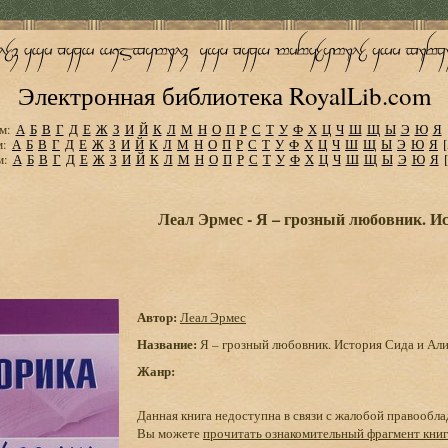
Электронная библиотека RoyalLib.com
м:
А
Б
В
Г
Д
Е
Ж
З
И
Й
К
Л
М
Н
О
П
Р
С
Т
У
Ф
Х
Ц
Ч
Ш
Щ
Ы
Э
Ю
Я
м:
А
Б
В
Г
Д
Е
Ж
З
И
Й
К
Л
М
Н
О
П
Р
С
Т
У
Ф
Х
Ц
Ч
Ш
Щ
Ы
Э
Ю
Я
м:
А
Б
В
Г
Д
Е
Ж
З
И
Й
К
Л
М
Н
О
П
Р
С
Т
У
Ф
Х
Ц
Ч
Ш
Щ
Ы
Э
Ю
Я
Леал Эрмес - Я – грозный любовник. И
Автор:
Леал Эрмес
Название:
Я – грозный любовник. История Сида и Ал
Жанр:
Данная книга недоступна в связи с жалобой правообла
Вы можете
прочитать ознакомительный фрагмент кни