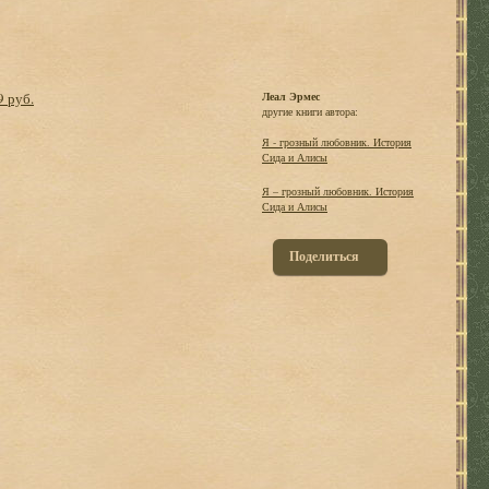
9 руб.
Леал Эрмес
другие книги автора:
Я - грозный любовник. История
Сида и Алисы
Я – грозный любовник. История
Сида и Алисы
Поделиться