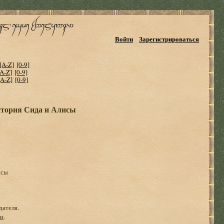
Войти
Зарегистрироваться
[A-Z]
[0-9]
[A-Z]
[0-9]
[A-Z]
[0-9]
стория Сида и Алисы
исы
дателя.
ги
.