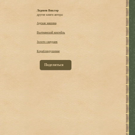
Леденев Виктор
другие книги автора:
Адская машина
Вьетнамский коктейль
Золото самураев
Кораблекрушение
Поделиться