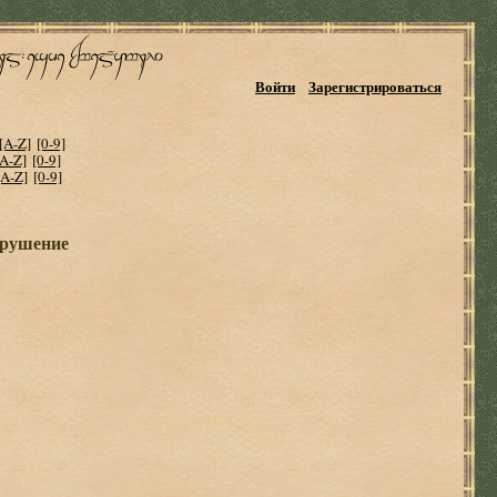
Войти
Зарегистрироваться
[A-Z]
[0-9]
[A-Z]
[0-9]
[A-Z]
[0-9]
крушение