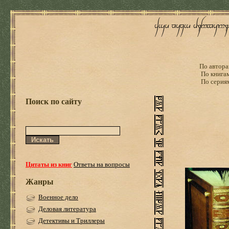
По автора
По книга
По серия
Поиск по сайту
Цитаты из книг
Ответы на вопросы
Жанры
Военное дело
Деловая литература
Детективы и Триллеры