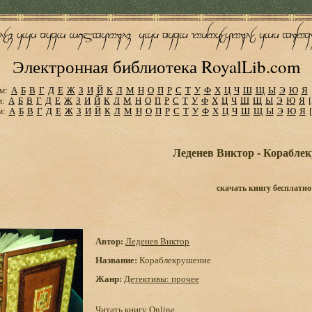
Электронная библиотека RoyalLib.com
м:
А
Б
В
Г
Д
Е
Ж
З
И
Й
К
Л
М
Н
О
П
Р
С
Т
У
Ф
Х
Ц
Ч
Ш
Щ
Ы
Э
Ю
Я
м:
А
Б
В
Г
Д
Е
Ж
З
И
Й
К
Л
М
Н
О
П
Р
С
Т
У
Ф
Х
Ц
Ч
Ш
Щ
Ы
Э
Ю
Я
м:
А
Б
В
Г
Д
Е
Ж
З
И
Й
К
Л
М
Н
О
П
Р
С
Т
У
Ф
Х
Ц
Ч
Ш
Щ
Ы
Э
Ю
Я
Леденев Виктор - Корабле
скачать книгу бесплатно
Автор:
Леденев Виктор
Название:
Кораблекрушение
Жанр:
Детективы: прочее
Читать книгу Online