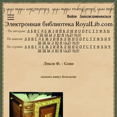
Войти
Зарегистрироваться
Электронная библиотека RoyalLib.com
По авторам:
А
Б
В
Г
Д
Е
Ж
З
И
Й
К
Л
М
Н
О
П
Р
С
Т
У
Ф
Х
Ц
Ч
Ш
Щ
Ы
Э
Ю
Я
[A-Z]
[0-9]
По книгам:
А
Б
В
Г
Д
Е
Ж
З
И
Й
К
Л
М
Н
О
П
Р
С
Т
У
Ф
Х
Ц
Ч
Ш
Щ
Ы
Э
Ю
Я
[A-Z]
[0-9]
По сериям:
А
Б
В
Г
Д
Е
Ж
З
И
Й
К
Л
М
Н
О
П
Р
С
Т
У
Ф
Х
Ц
Ч
Ш
Щ
Ы
Э
Ю
Я
[A-Z]
[0-9]
Лекси Ф. - Gone
скачать книгу бесплатно