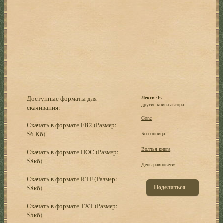
Доступные форматы для
Лекси Ф.
другие книги автора:
скачивания:
Gone
Скачать в формате FB2
(Размер:
56 Кб)
Бессонница
Волчья книга
Скачать в формате DOC
(Размер:
58кб)
День равновесия
Скачать в формате RTF
(Размер:
Поделиться
58кб)
Скачать в формате TXT
(Размер:
55кб)