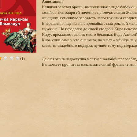
Аннотация:
Изящная золотая брошь, выполненная в виде бабочки,
хозяйки. Благодаря ей ничем не примечательная Жанн
женщину, сумевшую завладеть непостоянным сердцем 
Вчерашняя нищенка и попрошайка стала роковой женщ
мужчина. Но незадолго до своей свадьбы Кира исчезла
Киру, предлагают занять место беглянки. Ведь Алексей
Кира ушла сама и что она жива, но знает – убийца не 
качестве свадебного подарка, лучшее тому подтверж
(1)
Данная книга недоступна в связи с жалобой правообла
Вы можете
прочитать ознакомительный фрагмент кни