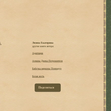
б.
Лесина Екатерина
другие книги автора:
Адаптация
Алмазы Джека Потрошителя
Бабочка маркизы Помпадур
Белая кость
Поделиться