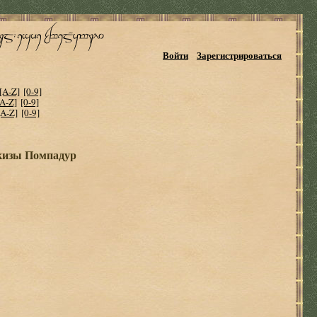
Войти
Зарегистрироваться
[A-Z]
[0-9]
[A-Z]
[0-9]
[A-Z]
[0-9]
ркизы Помпадур