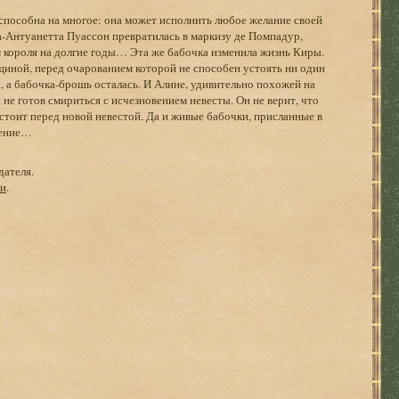
 способна на многое: она может исполнить любое желание своей
а-Антуанетта Пуассон превратилась в маркизу де Помпадур,
короля на долгие годы… Эта же бабочка изменила жизнь Киры.
иной, перед очарованием которой не способен устоять ни один
, а бабочка-брошь осталась. И Алине, удивительно похожей на
 не готов смириться с исчезновением невесты. Он не верит, что
устоит перед новой невестой. Да и живые бабочки, присланные в
дение…
дателя.
ги
.