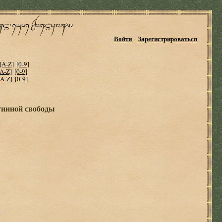
Войти
Зарегистрироваться
[A-Z]
[0-9]
[A-Z]
[0-9]
[A-Z]
[0-9]
тинной свободы