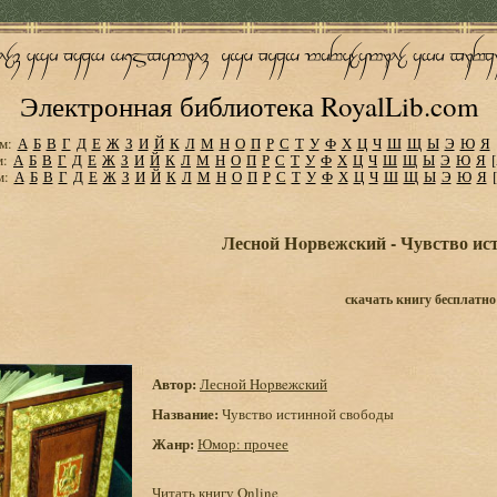
Электронная библиотека RoyalLib.com
м:
А
Б
В
Г
Д
Е
Ж
З
И
Й
К
Л
М
Н
О
П
Р
С
Т
У
Ф
Х
Ц
Ч
Ш
Щ
Ы
Э
Ю
Я
м:
А
Б
В
Г
Д
Е
Ж
З
И
Й
К
Л
М
Н
О
П
Р
С
Т
У
Ф
Х
Ц
Ч
Ш
Щ
Ы
Э
Ю
Я
м:
А
Б
В
Г
Д
Е
Ж
З
И
Й
К
Л
М
Н
О
П
Р
С
Т
У
Ф
Х
Ц
Ч
Ш
Щ
Ы
Э
Ю
Я
Лесной Hopвeжcкий - Чувство ис
скачать книгу бесплатно
Автор:
Лесной Hopвeжcкий
Название:
Чувство истинной свободы
Жанр:
Юмор: прочее
Читать книгу Online