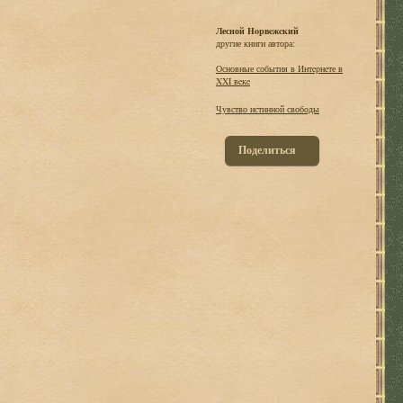
Лесной Hopвeжcкий
другие книги автора:
Основные события в Интepнeте в
XXI вeкe
Чувство истинной свободы
Поделиться