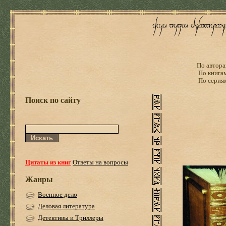
По автора
По книга
По серия
Поиск по сайту
Цитаты из книг
Ответы на вопросы
Жанры
Военное дело
Деловая литература
Детективы и Триллеры