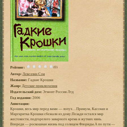
Рейтинг:
(0)
Автор:
Левеллин Сэм
Название:
Гадкие Крошки
Жанр:
Детские приключения
Издательский дом:
Эгмонт Россия Лтд
Год издания:
2006
Аннотация:
Крошки, весь мир перед вами — лопух…Примула, Кассиан и
Маргаритка Крошки сбежали из дому.Позади остался мир
жестокости, подгорелого заварного крема и жутких нянь.
Впереди — роскошная жизнь под солнцем Флориды.А по пути —