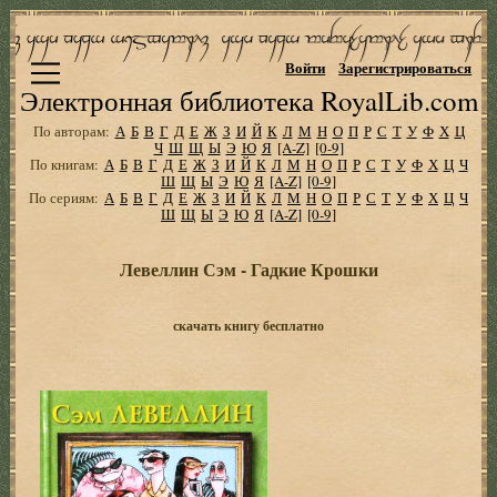
Войти
Зарегистрироваться
Электронная библиотека RoyalLib.com
По авторам:
А
Б
В
Г
Д
Е
Ж
З
И
Й
К
Л
М
Н
О
П
Р
С
Т
У
Ф
Х
Ц
Ч
Ш
Щ
Ы
Э
Ю
Я
[A-Z]
[0-9]
По книгам:
А
Б
В
Г
Д
Е
Ж
З
И
Й
К
Л
М
Н
О
П
Р
С
Т
У
Ф
Х
Ц
Ч
Ш
Щ
Ы
Э
Ю
Я
[A-Z]
[0-9]
По сериям:
А
Б
В
Г
Д
Е
Ж
З
И
Й
К
Л
М
Н
О
П
Р
С
Т
У
Ф
Х
Ц
Ч
Ш
Щ
Ы
Э
Ю
Я
[A-Z]
[0-9]
Левеллин Сэм - Гадкие Крошки
скачать книгу бесплатно