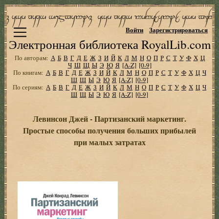
Войти
Зарегистрироваться
Электронная библиотека RoyalLib.com
По авторам:
А
Б
В
Г
Д
Е
Ж
З
И
Й
К
Л
М
Н
О
П
Р
С
Т
У
Ф
Х
Ц
Ч
Ш
Щ
Ы
Э
Ю
Я
[A-Z]
[0-9]
По книгам:
А
Б
В
Г
Д
Е
Ж
З
И
Й
К
Л
М
Н
О
П
Р
С
Т
У
Ф
Х
Ц
Ч
Ш
Щ
Ы
Э
Ю
Я
[A-Z]
[0-9]
По сериям:
А
Б
В
Г
Д
Е
Ж
З
И
Й
К
Л
М
Н
О
П
Р
С
Т
У
Ф
Х
Ц
Ч
Ш
Щ
Ы
Э
Ю
Я
[A-Z]
[0-9]
Левинсон Джей - Партизанский маркетинг.
Простые способы получения больших прибылей
при малых затратах