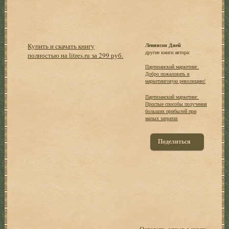
Купить и скачать книгу
Левинсон Джей
другие книги автора:
полностью на litres.ru за 299 руб.
Партизанский маркетинг.
Добро пожаловать в
маркетинговую революцию!
Партизанский маркетинг.
Простые способы получения
больших прибылей при
малых затратах
Поделиться
Оставить отзыв о книге