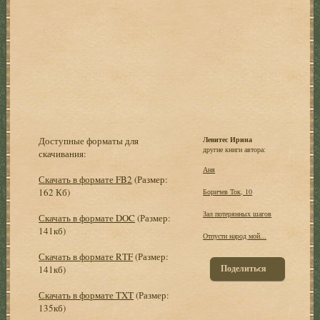
Доступные форматы для
Левитес Ирина
другие книги автора:
скачивания:
Аня
Скачать в формате FB2
(Размер:
162 Кб)
Боричев Ток, 10
Зал потерянных шагов
Скачать в формате DOC
(Размер:
141кб)
Отпусти народ мой...
Скачать в формате RTF
(Размер:
Поделиться
141кб)
Скачать в формате TXT
(Размер:
135кб)