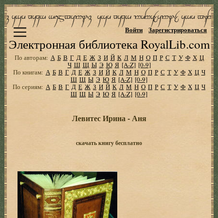
Войти
Зарегистрироваться
Электронная библиотека RoyalLib.com
По авторам:
А
Б
В
Г
Д
Е
Ж
З
И
Й
К
Л
М
Н
О
П
Р
С
Т
У
Ф
Х
Ц
Ч
Ш
Щ
Ы
Э
Ю
Я
[A-Z]
[0-9]
По книгам:
А
Б
В
Г
Д
Е
Ж
З
И
Й
К
Л
М
Н
О
П
Р
С
Т
У
Ф
Х
Ц
Ч
Ш
Щ
Ы
Э
Ю
Я
[A-Z]
[0-9]
По сериям:
А
Б
В
Г
Д
Е
Ж
З
И
Й
К
Л
М
Н
О
П
Р
С
Т
У
Ф
Х
Ц
Ч
Ш
Щ
Ы
Э
Ю
Я
[A-Z]
[0-9]
Левитес Ирина - Аня
скачать книгу бесплатно