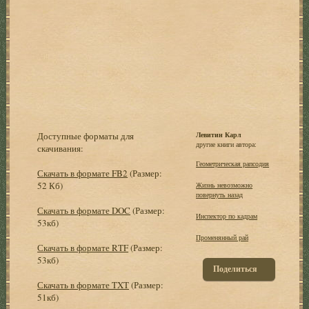
Доступные форматы для
Левитин Карл
другие книги автора:
скачивания:
Геометрическая рапсодия
Скачать в формате FB2
(Размер:
52 Кб)
Жизнь невозможно
повернуть назад
Скачать в формате DOC
(Размер:
Инспектор по кадрам
53кб)
Променянный рай
Скачать в формате RTF
(Размер:
53кб)
Поделиться
Скачать в формате TXT
(Размер:
51кб)