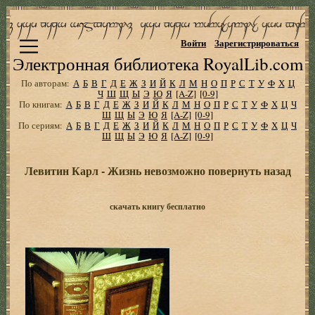
Войти
Зарегистрироваться
Электронная библиотека RoyalLib.com
По авторам:
А
Б
В
Г
Д
Е
Ж
З
И
Й
К
Л
М
Н
О
П
Р
С
Т
У
Ф
Х
Ц
Ч
Ш
Щ
Ы
Э
Ю
Я
[A-Z]
[0-9]
По книгам:
А
Б
В
Г
Д
Е
Ж
З
И
Й
К
Л
М
Н
О
П
Р
С
Т
У
Ф
Х
Ц
Ч
Ш
Щ
Ы
Э
Ю
Я
[A-Z]
[0-9]
По сериям:
А
Б
В
Г
Д
Е
Ж
З
И
Й
К
Л
М
Н
О
П
Р
С
Т
У
Ф
Х
Ц
Ч
Ш
Щ
Ы
Э
Ю
Я
[A-Z]
[0-9]
Левитин Карл - Жизнь невозможно повернуть назад
скачать книгу бесплатно