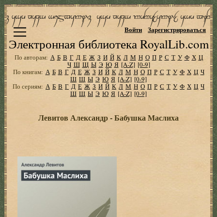
Войти
Зарегистрироваться
Электронная библиотека RoyalLib.com
По авторам:
А
Б
В
Г
Д
Е
Ж
З
И
Й
К
Л
М
Н
О
П
Р
С
Т
У
Ф
Х
Ц
Ч
Ш
Щ
Ы
Э
Ю
Я
[A-Z]
[0-9]
По книгам:
А
Б
В
Г
Д
Е
Ж
З
И
Й
К
Л
М
Н
О
П
Р
С
Т
У
Ф
Х
Ц
Ч
Ш
Щ
Ы
Э
Ю
Я
[A-Z]
[0-9]
По сериям:
А
Б
В
Г
Д
Е
Ж
З
И
Й
К
Л
М
Н
О
П
Р
С
Т
У
Ф
Х
Ц
Ч
Ш
Щ
Ы
Э
Ю
Я
[A-Z]
[0-9]
Левитов Александр - Бабушка Маслиха