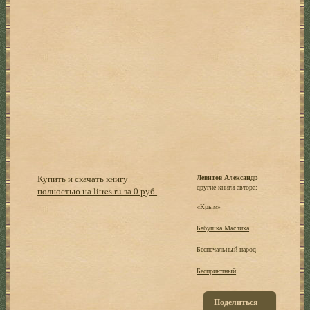
Купить и скачать книгу
Левитов Александр
другие книги автора:
полностью на litres.ru за 0 руб.
«Крым»
Бабушка Маслиха
Беспечальный народ
Бесприютный
Поделиться